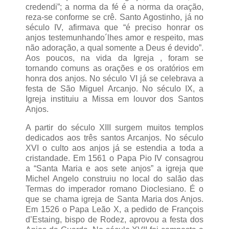
credendi”; a norma da fé é a norma da oração,
reza-se conforme se crê. Santo Agostinho, já no
século IV, afirmava que “é preciso honrar os
anjos testemunhando´lhes amor e respeito, mas
não adoração, a qual somente a Deus é devido”.
Aos poucos, na vida da Igreja , foram se
tornando comuns as orações e os oratórios em
honra dos anjos. No século VI já se celebrava a
festa de São Miguel Arcanjo. No século IX, a
Igreja instituiu a Missa em louvor dos Santos
Anjos.
A partir do século XIII surgem muitos templos
dedicados aos três santos Arcanjos. No século
XVI o culto aos anjos já se estendia a toda a
cristandade. Em 1561 o Papa Pio IV consagrou
a “Santa Maria e aos sete anjos” a igreja que
Michel Angelo construiu no local do salão das
Termas do imperador romano Dioclesiano. É o
que se chama igreja de Santa Maria dos Anjos.
Em 1526 o Papa Leão X, a pedido de François
d’Estaing, bispo de Rodez, aprovou a festa dos