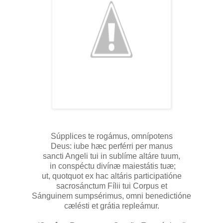
Súpplices te rogámus, omnípotens
Deus: iube hæc perférri per manus
sancti Angeli tui in sublíme altáre tuum,
in conspéctu divínæ maiestátis tuæ;
ut, quotquot ex hac altáris participatióne
sacrosánctum Fílii tui Corpus et
Sánguinem sumpsérimus, omni benedictióne
cælésti et grátia repleámur.