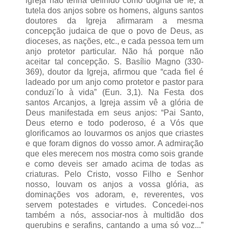
igreja não tenha definido como dogma de fé, a
tutela dos anjos sobre os homens, alguns santos
doutores da Igreja afirmaram a mesma
concepção judaica de que o povo de Deus, as
dioceses, as nações, etc., e cada pessoa tem um
anjo protetor particular. Não há porque não
aceitar tal concepção. S. Basílio Magno (330-
369), doutor da Igreja, afirmou que “cada fiel é
ladeado por um anjo como protetor e pastor para
conduzi´lo à vida” (Eun. 3,1). Na Festa dos
santos Arcanjos, a Igreja assim vê a glória de
Deus manifestada em seus anjos: “Pai Santo,
Deus eterno e todo poderoso, é a Vós que
glorificamos ao louvarmos os anjos que criastes
e que foram dignos do vosso amor. A admiração
que eles merecem nos mostra como sois grande
e como deveis ser amado acima de todas as
criaturas. Pelo Cristo, vosso Filho e Senhor
nosso, louvam os anjos a vossa glória, as
dominações vos adoram, e, reverentes, vos
servem potestades e virtudes. Concedei-nos
também a nós, associar-nos à multidão dos
querubins e serafins, cantando a uma só voz...”