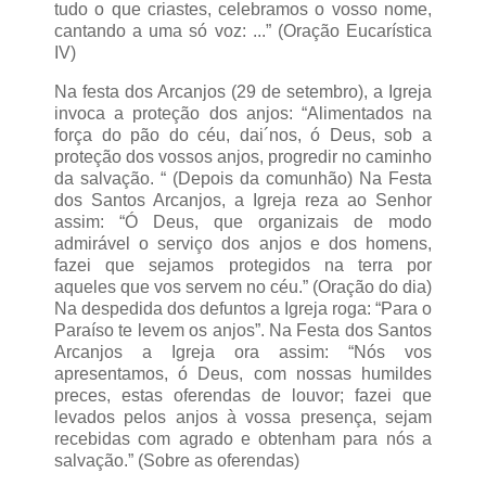
tudo o que criastes, celebramos o vosso nome,
cantando a uma só voz: ...” (Oração Eucarística
IV)
Na festa dos Arcanjos (29 de setembro), a Igreja
invoca a proteção dos anjos: “Alimentados na
força do pão do céu, dai´nos, ó Deus, sob a
proteção dos vossos anjos, progredir no caminho
da salvação. “ (Depois da comunhão) Na Festa
dos Santos Arcanjos, a Igreja reza ao Senhor
assim: “Ó Deus, que organizais de modo
admirável o serviço dos anjos e dos homens,
fazei que sejamos protegidos na terra por
aqueles que vos servem no céu.” (Oração do dia)
Na despedida dos defuntos a Igreja roga: “Para o
Paraíso te levem os anjos”. Na Festa dos Santos
Arcanjos a Igreja ora assim: “Nós vos
apresentamos, ó Deus, com nossas humildes
preces, estas oferendas de louvor; fazei que
levados pelos anjos à vossa presença, sejam
recebidas com agrado e obtenham para nós a
salvação.” (Sobre as oferendas)