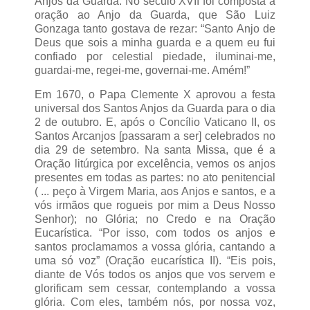
Anjos da Guarda. No século XVII foi composta a
oração ao Anjo da Guarda, que São Luiz
Gonzaga tanto gostava de rezar: “Santo Anjo de
Deus que sois a minha guarda e a quem eu fui
confiado por celestial piedade, iluminai-me,
guardai-me, regei-me, governai-me. Amém!”
Em 1670, o Papa Clemente X aprovou a festa
universal dos Santos Anjos da Guarda para o dia
2 de outubro. E, após o Concílio Vaticano II, os
Santos Arcanjos [passaram a ser] celebrados no
dia 29 de setembro. Na santa Missa, que é a
Oração litúrgica por excelência, vemos os anjos
presentes em todas as partes: no ato penitencial
( ... peço à Virgem Maria, aos Anjos e santos, e a
vós irmãos que rogueis por mim a Deus Nosso
Senhor); no Glória; no Credo e na Oração
Eucarística. “Por isso, com todos os anjos e
santos proclamamos a vossa glória, cantando a
uma só voz” (Oração eucarística II). “Eis pois,
diante de Vós todos os anjos que vos servem e
glorificam sem cessar, contemplando a vossa
glória. Com eles, também nós, por nossa voz,