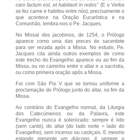
caro factum est, et habitavit in nobis"
(E o Verbo
se fez carne e habitou entre nós), precisamente o
que acontece na Oração Eucarística e na
Comunhão, lembra-nos o Pe. Jacques.
No Missal dos jacobinos, de 1254, o Prólogo
aparece como uma das preces do sacerdote
para ser rezada após a Missa. No estudo, Pe.
Jacques cita ainda outros exemplos de como
este trecho do Evangelho aparece ou ao fim da
Missa, ou no caminho entre o altar e a sacristia,
ou como primeira oração após a Missa.
Foi com São Pio V que se tornou uniforme a
proclamação do Prólogo junto do altar, no fim da
Missa.
Ao contrário do Evangelho normal, da Liturgia
dos Catecúmenos ou da Palavra, este
Evangelho nunca é solenizado: sempre é lido
(sem canto), do altar (do lado norte = lado do
Evangelho), sem incenso ou castiçais. E mesmo
estando presente um diácono, é sempre o