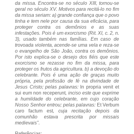
da missa. Encontra-se no século XIII, tornou-se
geral no século XV. Motivos para recitá-lo no fim
da missa seriam: a) grande confiança que o povo
tinha e tem nele por causa da sua eficácia, para
proteger contra os demônios e as suas
infestações. Pois é um exorcismo (Rit. XI, c. 2, n.
3), usado também nas famílias. Em caso de
trovoada violenta, acende-se uma vela e reza-se
o evangelho de São João, contra os demônios.
Por isto explica-se o desejo dos fiéis que este
exorcismo se rezasse no fim da missa, para
proteger os frutos da agricultura. b) a devoção do
celebrante. Pois é uma ação de graças muito
própria, pela profissão de fé na divindade de
Jesus Cristo; pelas palavras:
In propria venit et
sui eum non receperunt
, inciso este que exprime
a humildade do celebrante, em cujo coração
Nosso Senhor entrou; pelas palavras:
Et Verbum
caro factum est
, cuja recitação depois da
comunhão estava prescrita por missais
medievais".
Referências: