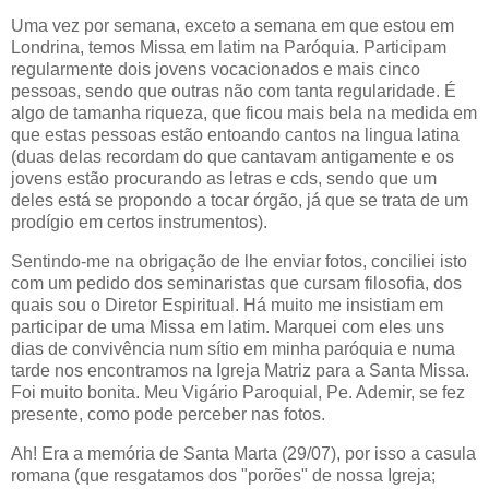
Uma vez por semana, exceto a semana em que estou em
Londrina, temos Missa em latim na Paróquia. Participam
regularmente dois jovens vocacionados e mais cinco
pessoas, sendo que outras não com tanta regularidade. É
algo de tamanha riqueza, que ficou mais bela na medida em
que estas pessoas estão entoando cantos na lingua latina
(duas delas recordam do que cantavam antigamente e os
jovens estão procurando as letras e cds, sendo que um
deles está se propondo a tocar órgão, já que se trata de um
prodígio em certos instrumentos).
Sentindo-me na obrigação de lhe enviar fotos, conciliei isto
com um pedido dos seminaristas que cursam filosofia, dos
quais sou o Diretor Espiritual. Há muito me insistiam em
participar de uma Missa em latim. Marquei com eles uns
dias de convivência num sítio em minha paróquia e numa
tarde nos encontramos na Igreja Matriz para a Santa Missa.
Foi muito bonita. Meu Vigário Paroquial, Pe. Ademir, se fez
presente, como pode perceber nas fotos.
Ah! Era a memória de Santa Marta (29/07), por isso a casula
romana (que resgatamos dos "porões" de nossa Igreja;