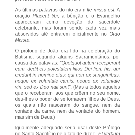
As últimas palavras do rito eram
Ite missa est
. A
oração
Placeat tibi
, a bênção e o Evangelho
apareceram como devoção do sacerdote
celebrante, mas foram sendo cada vez mais
absorvidos até entrarem oficialmente no
Ordo
Missæ
.
O prólogo de João era lido na celebração do
Batismo, segundo alguns Sacramentários, por
causa das palavras:
"Quotquot autem receperunt
eum, dedit eis potestatem filios Dei fieri, his, qui
credunt in nomine eius: qui non ex sanguinibus,
neque ex voluntate carnis, neque ex voluntate
viri, sed ex Deo nati sunt"
. (Mas a todos aqueles
que o receberam, aos que crêem no seu nome,
deu-lhes o poder de se tornarem filhos de Deus,
os quais não nasceram do sangue, nem da
vontade da carne, nem da vontade do homem,
mas sim de Deus.)
Igualmente adequado seria usar deste Prólogo
no Santo Sacrifício pelo fato de dizer:
"Et verbum