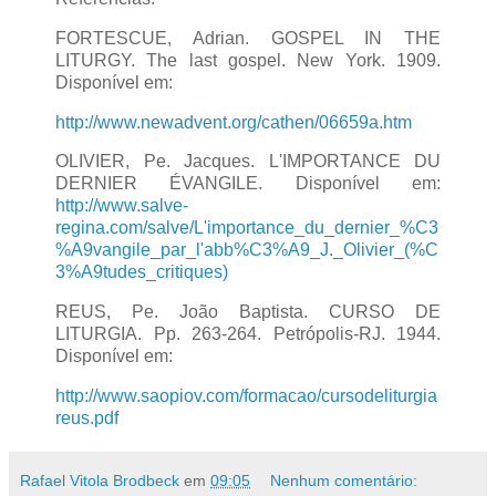
FORTESCUE, Adrian. GOSPEL IN THE
LITURGY. The last gospel. New York. 1909.
Disponível em:
http://www.newadvent.org/cathen/06659a.htm
OLIVIER, Pe. Jacques. L'IMPORTANCE DU
DERNIER ÉVANGILE. Disponível em:
http://www.salve-
regina.com/salve/L'importance_du_dernier_%C3
%A9vangile_par_l'abb%C3%A9_J._Olivier_(%C
3%A9tudes_critiques)
REUS, Pe. João Baptista. CURSO DE
LITURGIA. Pp. 263-264. Petrópolis-RJ. 1944.
Disponível em:
http://www.saopiov.com/formacao/cursodeliturgia
reus.pdf
Rafael Vitola Brodbeck
em
09:05
Nenhum comentário: