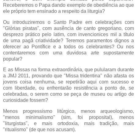
Receberemos o Papa dando exemplo de obediência ao que
ele próprio tem ensinado a respeito da liturgia?
Ou introduziremos o Santo Padre em celebrações com
"Glórias piratas", com ausência de canto gregoriano, com
desprezo prático pelo latim, com invencionices mil a título
de uma pagã criatividade? Teremos paramentos dignos a
oferecer ao Pontífice e a todos os celebrantes? Ou nos
contentaremos com uma duvidosa arte supostamente
popular?
E as Missas na forma extraordinária, que pulularam durante
a JMJ 2011, provando que "Missa tridentina" não afasta os
jovens coisa nenhuma, se repetirão aqui com sucesso e
com liberdade, ou enfrentarão resistência a ponto de, se
celebradas, o serem como se peça de museu ou artigo de
curiosidade fossem?
Menos progressismo litúrgico, menos arqueologismo,
"menos minimalismo" (sim, foi proposital), menos
"liturgistas", e mais ortodoxia, mais tradição, mais
"ritualismo" (de que nos acusam).