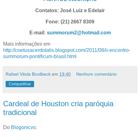
Contatos: José Luiz e Edelair
Fone: (21) 2667 8309
E-mail:
summorum2@hotmail.com
Mais informações em
http://coetusacerdotalis.blogspot.com/2011/08/ii-encontro-
summorum-pontificum-brasil.html
Rafael Vitola Brodbeck
em
19:40
Nenhum comentário:
Compartilhar
Cardeal de Houston cria paróquia
tradicional
Do
Blogonicvs
: