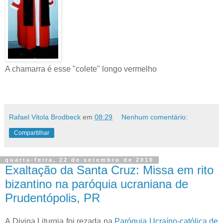
A chamarra é esse "colete" longo vermelho
Rafael Vitola Brodbeck
em
08:29
Nenhum comentário:
Compartilhar
quarta-feira, 22 de setembro de 2010
Exaltação da Santa Cruz: Missa em rito
bizantino na paróquia ucraniana de
Prudentópolis, PR
A Divina Liturgia foi rezada na
Paróquia Ucraíno-católica de