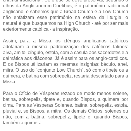
ethos da Anglicanorum Coetibus, é o patrimônio tradicional
anglicano, e sabemos que a Broad Church e a Low Church
não enfatizam esse patrimônio na esfera da liturgia, o
natural é que busquemos na High Church - até por ser mais
exteriormente católica - a inspiração.
Assim, para a Missa, os clérigos anglicanos católicos
adotariam a mesma padronização dos católicos latinos:
alva, amito, cíngulo, estola, com a casula aos sacerdotes e a
dalmática aos diáconos. Já é assim para os anglo-católicos.
E os Bispos utilizariam as mesmas insígnias: báculo, anel,
mitra. O uso do "conjunto Low Church", só com o típete ou a
quimera, e batina com sobrepeliz, restaria descartado para a
Missa.
Para o Ofício de Vésperas rezado de modo menos solene,
batina, sobrepeliz, típete e, quando Bispos, a quimera por
cima. Para as Vésperas Solenes, batina, sobrepeliz, estola,
pluvial e, se Bispos, a mitra. Os demais Ofícios, solenes ou
não, com a batina, sobrepeliz, típete e, quando Bispos,
também a quimera.