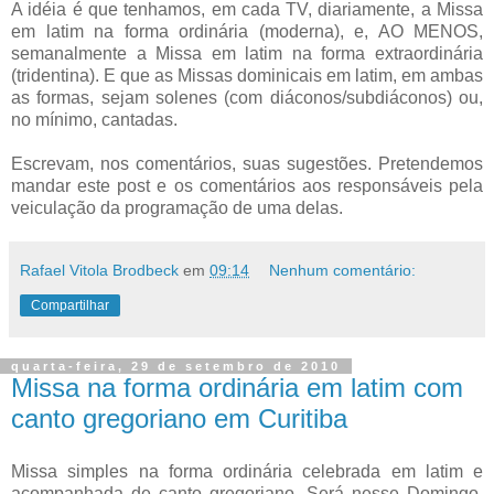
A idéia é que tenhamos, em cada TV, diariamente, a Missa
em latim na forma ordinária (moderna), e, AO MENOS,
semanalmente a Missa em latim na forma extraordinária
(tridentina). E que as Missas dominicais em latim, em ambas
as formas, sejam solenes (com diáconos/subdiáconos) ou,
no mínimo, cantadas.
Escrevam, nos comentários, suas sugestões. Pretendemos
mandar este post e os comentários aos responsáveis pela
veiculação da programação de uma delas.
Rafael Vitola Brodbeck
em
09:14
Nenhum comentário:
Compartilhar
quarta-feira, 29 de setembro de 2010
Missa na forma ordinária em latim com
canto gregoriano em Curitiba
Missa simples na forma ordinária celebrada em latim e
acompanhada de canto gregoriano. Será nesse Domingo,