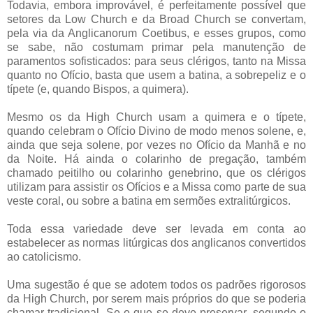
Todavia, embora improvável, é perfeitamente possível que
setores da Low Church e da Broad Church se convertam,
pela via da Anglicanorum Coetibus, e esses grupos, como
se sabe, não costumam primar pela manutenção de
paramentos sofisticados: para seus clérigos, tanto na Missa
quanto no Ofício, basta que usem a batina, a sobrepeliz e o
típete (e, quando Bispos, a quimera).
Mesmo os da High Church usam a quimera e o típete,
quando celebram o Ofício Divino de modo menos solene, e,
ainda que seja solene, por vezes no Ofício da Manhã e no
da Noite. Há ainda o colarinho de pregação, também
chamado peitilho ou colarinho genebrino, que os clérigos
utilizam para assistir os Ofícios e a Missa como parte de sua
veste coral, ou sobre a batina em sermões extralitúrgicos.
Toda essa variedade deve ser levada em conta ao
estabelecer as normas litúrgicas dos anglicanos convertidos
ao catolicismo.
Uma sugestão é que se adotem todos os padrões rigorosos
da High Church, por serem mais próprios do que se poderia
chamar tradicional. Se o que se deve preservar, segundo o