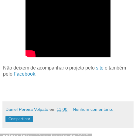
Não deixem de acompanhar o projeto pelo
site
e também
pelo
Facebook
.
Daniel Pereira Volpato
em
11:00
Nenhum comentário:
Compartilhar
quinta-feira, 12 de janeiro de 2017