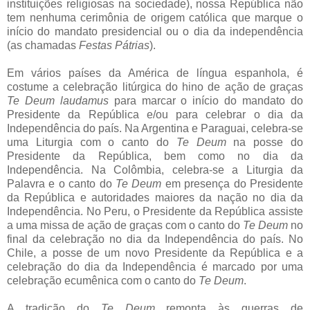
instituições religiosas na sociedade), nossa República não
tem nenhuma cerimônia de origem católica que marque o
início do mandato presidencial ou o dia da independência
(as chamadas
Festas Pátrias
).
Em vários países da América de língua espanhola, é
costume a celebração litúrgica do hino de ação de graças
Te Deum laudamus
para marcar o início do mandato do
Presidente da República e/ou para celebrar o dia da
Independência do país. Na Argentina e Paraguai, celebra-se
uma Liturgia com o canto do
Te Deum
na posse do
Presidente da República, bem como no dia da
Independência. Na Colômbia, celebra-se a Liturgia da
Palavra e o canto do
Te Deum
em presença do Presidente
da República e autoridades maiores da nação no dia da
Independência. No Peru, o Presidente da República assiste
a uma missa de ação de graças com o canto do
Te Deum
no
final da celebração no dia da Independência do país. No
Chile, a posse de um novo Presidente da República e a
celebração do dia da Independência é marcado por uma
celebração ecumênica com o canto do
Te Deum
.
A tradição do
Te Deum
remonta às guerras de