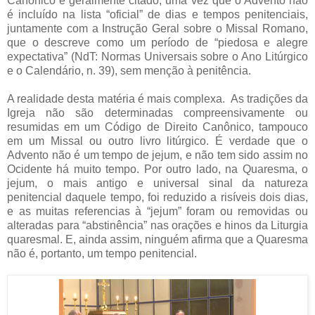
Canônico é geralmente citado, uma vez que o Advento não
é incluído na lista “oficial” de dias e tempos penitenciais,
juntamente com a Instrução Geral sobre o Missal Romano,
que o descreve como um período de “piedosa e alegre
expectativa” (NdT: Normas Universais sobre o Ano Litúrgico
e o Calendário, n. 39), sem menção à penitência.
A realidade desta matéria é mais complexa. As tradições da
Igreja não são determinadas compreensivamente ou
resumidas em um Código de Direito Canônico, tampouco
em um Missal ou outro livro litúrgico. É verdade que o
Advento não é um tempo de jejum, e não tem sido assim no
Ocidente há muito tempo. Por outro lado, na Quaresma, o
jejum, o mais antigo e universal sinal da natureza
penitencial daquele tempo, foi reduzido a risíveis dois dias,
e as muitas referencias à “jejum” foram ou removidas ou
alteradas para “abstinência” nas orações e hinos da Liturgia
quaresmal. E, ainda assim, ninguém afirma que a Quaresma
não é, portanto, um tempo penitencial.