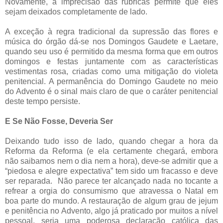
Novamente, a imprecisão das rubricas permite que eles
sejam deixados completamente de lado.
A exceção à regra tradicional da supressão das flores e
música do órgão dá-se nos Domingos Gaudete e Laetare,
quando seu uso é permitido da mesma forma que em outros
domingos e festas juntamente com as características
vestimentas rosa, criadas como uma mitigação do violeta
penitencial. A permanência do Domingo Gaudete no meio
do Advento é o sinal mais claro de que o caráter penitencial
deste tempo persiste.
E Se Não Fosse, Deveria Ser
Deixando tudo isso de lado, quando chegar a hora da
Reforma da Reforma (e ela certamente chegará, embora
não saibamos nem o dia nem a hora), deve-se admitir que a
“piedosa e alegre expectativa” tem sido um fracasso e deve
ser reparada. Não parece ter alcançado nada no tocante a
refrear a orgia do consumismo que atravessa o Natal em
boa parte do mundo. A restauração de algum grau de jejum
e penitência no Advento, algo já praticado por muitos a nível
pessoal, seria uma poderosa declaração católica das