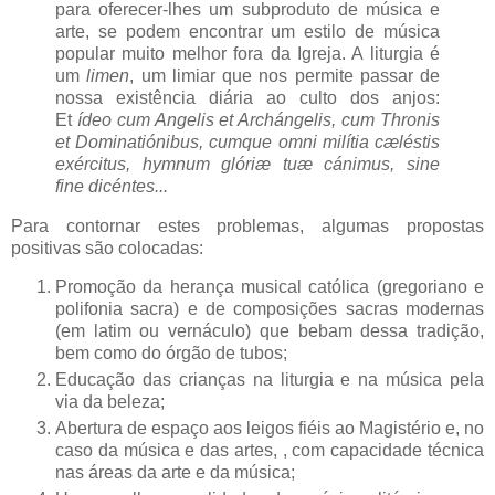
para oferecer-lhes um subproduto de música e
arte, se podem encontrar um estilo de música
popular muito melhor fora da Igreja. A liturgia é
um
limen
, um limiar que nos permite passar de
nossa existência diária ao culto dos anjos:
Et
ídeo cum Angelis et Archángelis, cum Thronis
et
Dominatiónibus, cumque omni milítia cæléstis
exércitus, hymnum glóriæ tuæ cánimus, sine
fine
dicéntes...
Para contornar estes problemas, algumas propostas
positivas são colocadas:
Promoção da herança musical católica (gregoriano e
polifonia sacra) e de composições sacras modernas
(em latim ou vernáculo) que bebam dessa tradição,
bem como do órgão de tubos;
Educação das crianças na liturgia e na música pela
via da beleza;
Abertura de espaço aos leigos fiéis ao Magistério e, no
caso da música e das artes, , com capacidade técnica
nas áreas da arte e da música;