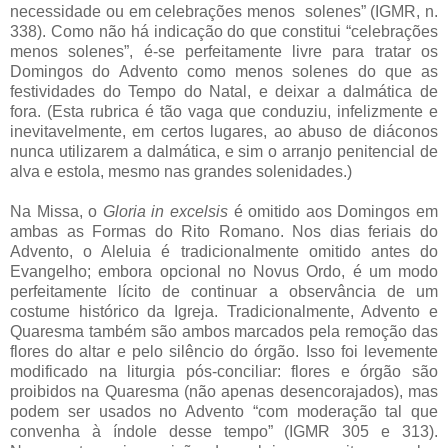
necessidade ou em celebrações menos solenes” (IGMR, n.
338). Como não há indicação do que constitui “celebrações
menos solenes”, é-se perfeitamente livre para tratar os
Domingos do Advento como menos solenes do que as
festividades do Tempo do Natal, e deixar a dalmática de
fora. (Esta rubrica é tão vaga que conduziu, infelizmente e
inevitavelmente, em certos lugares, ao abuso de diáconos
nunca utilizarem a dalmática, e sim o arranjo penitencial de
alva e estola, mesmo nas grandes solenidades.)
Na Missa, o
Gloria in excelsis
é omitido aos Domingos em
ambas as Formas do Rito Romano. Nos dias feriais do
Advento, o Aleluia é tradicionalmente omitido antes do
Evangelho; embora opcional no Novus Ordo, é um modo
perfeitamente lícito de continuar a observância de um
costume histórico da Igreja. Tradicionalmente, Advento e
Quaresma também são ambos marcados pela remoção das
flores do altar e pelo silêncio do órgão. Isso foi levemente
modificado na liturgia pós-conciliar: flores e órgão são
proibidos na Quaresma (não apenas desencorajados), mas
podem ser usados no Advento “com moderação tal que
convenha à índole desse tempo” (IGMR 305 e 313).