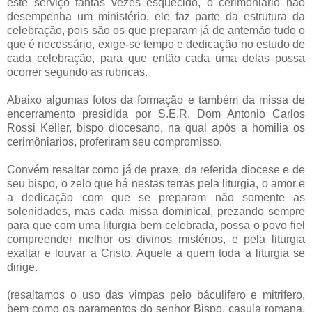
este serviço tantas vezes esquecido, o cerimoniario não
desempenha um ministério, ele faz parte da estrutura da
celebração, pois são os que preparam já de antemão tudo o
que é necessário, exige-se tempo e dedicação no estudo de
cada celebração, para que então cada uma delas possa
ocorrer segundo as rubricas.
Abaixo algumas fotos da formação e também da missa de
encerramento presidida por S.E.R. Dom Antonio Carlos
Rossi Keller, bispo diocesano, na qual após a homilia os
cerimôniarios, proferiram seu compromisso.
Convém resaltar como já de praxe, da referida diocese e de
seu bispo, o zelo que há nestas terras pela liturgia, o amor e
a dedicação com que se preparam não somente as
solenidades, mas cada missa dominical, prezando sempre
para que com uma liturgia bem celebrada, possa o povo fiel
compreender melhor os divinos mistérios, e pela liturgia
exaltar e louvar a Cristo, Aquele a quem toda a liturgia se
dirige.
(resaltamos o uso das vimpas pelo báculifero e mitrifero,
bem como os paramentos do senhor Bispo, casula romana,