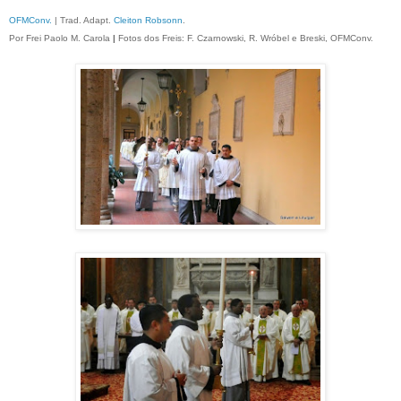
OFMConv.
| Trad. Adapt.
Cleiton Robsonn
.
Por Frei Paolo M. Carola
|
Fotos dos Freis: F. Czarnowski, R. Wróbel e Breski, OFMConv.