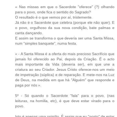
« Nas missas em que o Sacerdote "oferece" (?) olhando
para o povo, onde fica o sentido do Sagrado?
O resultado é o que vemos por aí, tristemente.
Já não é o Sacerdote que celebra (porque ele não quer). E
o povo, orgulhoso da sua nova condição, bate palmas e
canta dançando.
E assim se transforma o que deveria ser uma Santa Missa,
num "simples banquete", numa festa.
« - A Santa Missa é a oferta do mais precioso Sacrifício que
jamais foi oferecido ao Pai, depois da Criação. É o acto
mais importante da Vida (deveria ser), em que une a
criatura ao seu Criador. Jesus Cristo oferece-nos um meio
de impetração (súplica) e de reparação. E mete-nos na Luz
de Deus, na medida em que há "Alguém" que responde e
paga por nós ».
5º - Só quando o Sacerdote "fala" para o povo, (nas
leituras, na homilia, etc), é que deve estar virado para o
povo.
Isto é apenas uma opinião. É assim que eu "gosto" de estar