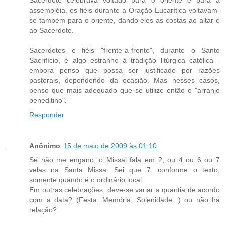
Sacerdote celebrava voltado para o oriente e para a
assembléia, os fiéis durante a Oração Eucarítica voltavam-
se também para o oriente, dando eles as costas ao altar e
ao Sacerdote.
Sacerdotes e fiéis "frente-a-frente", durante o Santo
Sacrifício, é algo estranho à tradição litúrgica católica -
embora penso que possa ser justificado por razões
pastorais, dependendo da ocasião. Mas nesses casos,
penso que mais adequado que se utilize então o "arranjo
beneditino".
Responder
Anônimo
15 de maio de 2009 às 01:10
Se não me engano, o Missal fala em 2, ou 4 ou 6 ou 7
velas na Santa Missa. Sei que 7, conforme o texto,
somente quando é o ordinário local.
Em outras celebrações, deve-se variar a quantia de acordo
com a data? (Festa, Memória, Solenidade...) ou não há
relação?