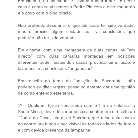
Em cinema, o espectador é "levado a interpretar". E neste
caso é como se víssemos o Padre Pio com o olho esquerdo
e o povo com o olho direito.
Não pretendo desmentir o que até pode ter sido verdade,
mas é preciso algum cuidado ao tirar conclusões que
poderão não ter sido verdade.
Em cinema, com uma montagem de duas cenas, ou "em
directo" com duas câmaras montadas em posições
diferentes, pode, nestes dois casos, provocar uma ilusão, e
levar assim a conclusões "enganosas".
Em relação ao tema da "posição do Sacerdote", não
podendo eu ditar regras, posso no entanto dar uma opinião
de como entendo este tema.
1º - Qualquer Igreja construída com o fim de celebrar a
Santa Missa, deve deixar uma coxia central em direcção ao
"Dono" da Casa, isto é, ao Sacrário, que deve estar assim
no centro, ao fundo e ser visível de todos os lados da Igreja
e com devida presença da lamparina.