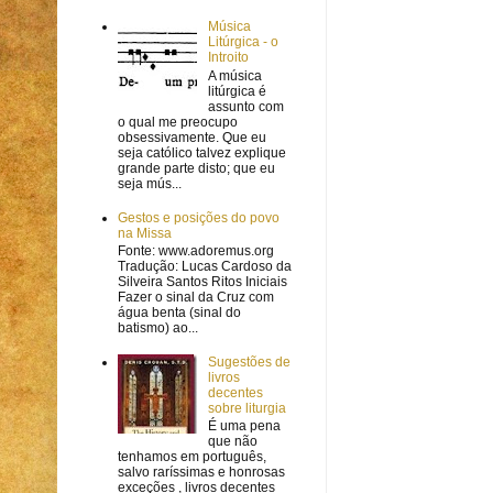
Música
Litúrgica - o
Introito
A música
litúrgica é
assunto com
o qual me preocupo
obsessivamente. Que eu
seja católico talvez explique
grande parte disto; que eu
seja mús...
Gestos e posições do povo
na Missa
Fonte: www.adoremus.org
Tradução: Lucas Cardoso da
Silveira Santos Ritos Iniciais
Fazer o sinal da Cruz com
água benta (sinal do
batismo) ao...
Sugestões de
livros
decentes
sobre liturgia
É uma pena
que não
tenhamos em português,
salvo raríssimas e honrosas
exceções , livros decentes