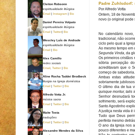
Padre Zuhlsdorf: 
Cleiton Robsonn
Por
Alfredo Votta
espiritualidade litúrgica
Email
|
Instagram
|
Bio
Ontem, 18 de Novembro
novo (o original pode 
Daniel Pereira Volpato
espiritualidade litúrgica
Email
|
Twitter
|
Bio
No calendário novo, 
tradicional, não ocor
Wescley Luís de Andrade
ciclo pelo qual a Igre
espiritualidade litúrgica
Ao mesmo tempo em qu
Email
|
Bio
Segunda Vinda
, da g
Os primeiros cristãos
Alex Camillo
sóbria percepção d
redes sociais
acreditavam que o S
Email
,
Twitter
|
Bio
começo de sabedoria.
Aline Rocha Taddei Brodbeck
Ambas estas atitude
liturgia na Igreja doméstica
sobriamente jubilosos
Email
|
Twitter
|
Bio
O último dia de tua
quisque moritur, talis i
Alfredo Votta Jr.
Senhor desnudará tod
música sacra
sofrimento, será expli
Email
|
Twitter
|
Bio
Santo Agostinho explic
A justiça nesta vida é 
Maite Tosta
Tudo que Deus permit
traduções
perfeita
mesmo detrás d
Email
|
Twitter
|
Bio
O ano da Igreja nos 
pouco diferentes e ma
Alexandre Mendes da Silva
Não te contentes em