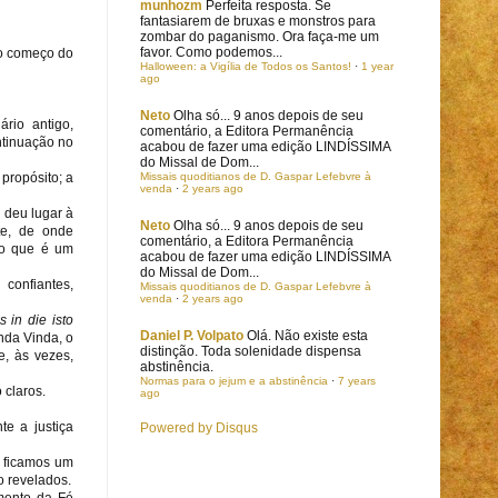
munhozm
Perfeita resposta. Se
fantasiarem de bruxas e monstros para
zombar do paganismo. Ora faça-me um
favor. Como podemos...
 o começo do
Halloween: a Vigília de Todos os Santos!
·
1 year
ago
Neto
Olha só... 9 anos depois de seu
rio antigo,
comentário, a Editora Permanência
ntinuação no
acabou de fazer uma edição LINDÍSSIMA
do Missal de Dom...
propósito; a
Missais quoditianos de D. Gaspar Lefebvre à
venda
·
2 years ago
 deu lugar à
Neto
Olha só... 9 anos depois de seu
te, de onde
comentário, a Editora Permanência
 o que é um
acabou de fazer uma edição LINDÍSSIMA
do Missal de Dom...
confiantes,
Missais quoditianos de D. Gaspar Lefebvre à
venda
·
2 years ago
s in die isto
Daniel P. Volpato
Olá. Não existe esta
nda Vinda, o
distinção. Toda solenidade dispensa
e, às vezes,
abstinência.
Normas para o jejum e a abstinência
·
7 years
 claros.
ago
e a justiça
Powered by Disqus
o ficamos um
o revelados.
mento da Fé