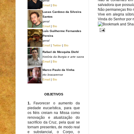
geral
salvadora que possuía
Email
|
Bio
Não permaneças frio n
Lucas Cardoso da Silveira
Vive em alegria sóbr
Santos
Vinda do Senhor por m
geral
Email
|
Bio
Luís Guilherme Fernandes
Pereira
geral
Email
|
Twitter
|
Bio
Rafael de Mesquita Diehl
história da liturgia e arte sacra
Email
|
Bio
Marco Paulo da Vinha
rito bracarense
Email
|
Bio
OBJETIVOS
1.
Favorecer o aumento da
piedade eucarística, para que
os fiéis creiam na Missa como
renovação e atualização do
sacrifício da Cruz, pela qual se
tornam presentes, de modo real
e substancial, o Corpo, o