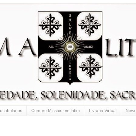
ocabulários
Compre Missais em latim
Livraria Virtual
Newsl