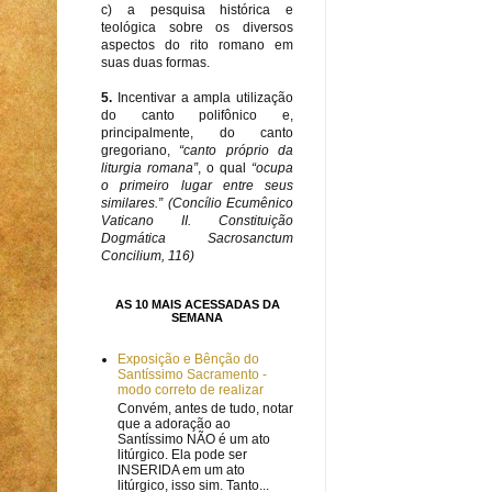
c) a pesquisa histórica e
teológica sobre os diversos
aspectos do rito romano em
suas duas formas.
5.
Incentivar a ampla utilização
do canto polifônico e,
principalmente, do canto
gregoriano,
“canto próprio da
liturgia romana”
, o qual
“ocupa
o primeiro lugar entre seus
similares.” (Concílio Ecumênico
Vaticano II. Constituição
Dogmática Sacrosanctum
Concilium, 116)
AS 10 MAIS ACESSADAS DA
SEMANA
Exposição e Bênção do
Santíssimo Sacramento -
modo correto de realizar
Convém, antes de tudo, notar
que a adoração ao
Santíssimo NÃO é um ato
litúrgico. Ela pode ser
INSERIDA em um ato
litúrgico, isso sim. Tanto...