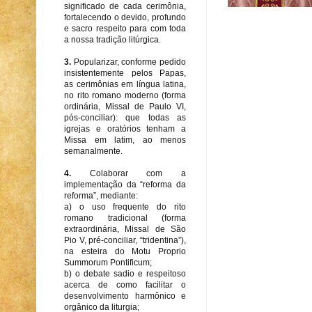
significado de cada cerimônia,
fortalecendo o devido, profundo
e sacro respeito para com toda
a nossa tradição litúrgica.
3.
Popularizar, conforme pedido
insistentemente pelos Papas,
as cerimônias em língua latina,
no rito romano moderno (forma
ordinária, Missal de Paulo VI,
pós-conciliar): que todas as
igrejas e oratórios tenham a
Missa em latim, ao menos
semanalmente.
4.
Colaborar com a
implementação da “reforma da
reforma”, mediante:
a) o uso frequente do rito
romano tradicional (forma
extraordinária, Missal de São
Pio V, pré-conciliar, “tridentina”),
na esteira do Motu Proprio
Summorum Pontificum;
b) o debate sadio e respeitoso
acerca de como facilitar o
desenvolvimento harmônico e
orgânico da liturgia;