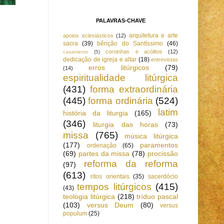
PALAVRAS-CHAVE
arquitetura e arte
apoios eclesiásticos
(12)
sacra
(39)
bênção do Santíssimo
(46)
coroinhas e acólitos
(12)
casamento
(5)
dedicação de igreja e altar
(18)
entrevistas
erros litúrgicos
(79)
(14)
espiritualidade litúrgica
(431)
forma extraordinária
(445)
forma ordinária
(524)
latim
história da liturgia
(165)
(346)
liturgia das horas
(73)
missa
(765)
música litúrgica
(177)
paramentos
ordenação
(65)
(69)
partes da missa
(78)
procissão
reforma da reforma
(97)
(613)
ritos orientais
(35)
sacerdócio
tempos litúrgicos
(415)
(43)
teologia litúrgica
(218)
tríduo pascal
(103)
versus Deum
(80)
versus
populum
(25)