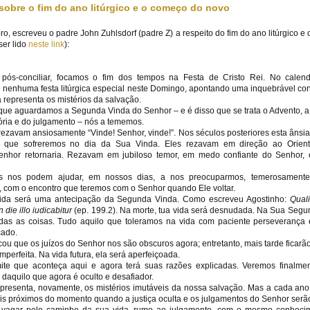
sobre o fim do ano litúrgico e o começo do novo
, escreveu o padre John Zuhlsdorf (padre Z) a respeito do fim do ano litúrgico e
ser lido
neste link
):
pós-conciliar, focamos o fim dos tempos na Festa de Cristo Rei. No calendá
re nenhuma festa litúrgica especial neste Domingo, apontando uma inquebrável co
ja representa os mistérios da salvação.
e aguardamos a Segunda Vinda do Senhor – e é disso que se trata o Advento, a 
lória e do julgamento – nós a tememos.
 rezavam ansiosamente “Vinde! Senhor, vinde!”. Nos séculos posteriores esta ânsia
o que sofreremos no dia da Sua Vinda. Eles rezavam em direção ao Orien
enhor retornaria. Rezavam em jubiloso temor, em medo confiante do Senhor,
s nos podem ajudar, em nossos dias, a nos preocuparmos, temerosamente 
, com o encontro que teremos com o Senhor quando Ele voltar.
 vida será uma antecipação da Segunda Vinda. Como escreveu Agostinho:
Quali
n die illo iudicabitur
(ep. 199.2). Na morte, tua vida será desnudada. Na Sua Segu
as as coisas. Tudo aquilo que toleramos na vida com paciente perseverança 
cado.
ou que os juízos do Senhor nos são obscuros agora; entretanto, mais tarde ficarão
imperfeita. Na vida futura, ela será aperfeiçoada.
e que aconteça aqui e agora terá suas razões explicadas. Veremos finalment
aquilo que agora é oculto e desafiador.
apresenta, novamente, os mistérios imutáveis da nossa salvação. Mas a cada an
is próximos do momento quando a justiça oculta e os julgamentos do Senhor serã
 vagar pelo caminho da sua vida, rumo ao julgamento, com o mesmo conheci