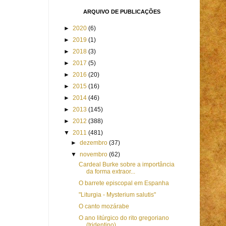
ARQUIVO DE PUBLICAÇÕES
►
2020
(6)
►
2019
(1)
►
2018
(3)
►
2017
(5)
►
2016
(20)
►
2015
(16)
►
2014
(46)
►
2013
(145)
►
2012
(388)
▼
2011
(481)
►
dezembro
(37)
▼
novembro
(62)
Cardeal Burke sobre a importância
da forma extraor...
O barrete episcopal em Espanha
"Liturgia - Mysterium salutis"
O canto mozárabe
O ano litúrgico do rito gregoriano
(tridentino)