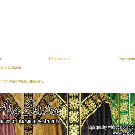
te
Página inicial
Postagem 
tários (Atom)