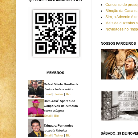
Concurso de presép
Bênção da Casa na
Sim, o Advento é u
Mais de duzentos s
Novidades no "Insp
NOSSOS PARCEIROS
MEMBROS
Rafael Vitola Brodbeck
diretor-chefe e editor
Email
|
Twitter
|
Bio
Dom José Aparecido
Gonçalves de Almeida
direito litúrgico
Email
|
Bio
Taiguara Fernandes
teologia litúrgica
SÁBADO, 19 DE NOVE
Email
|
Twitter
|
Bio