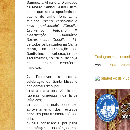
Sangue, a Alma e a Divindade
de Nosso Senhor Jesus Cristo,
ainda que sob a aparência de
pão e de vinho; fomentar a
frutuosa,
“plena, consciente e
ativa participação” (Concílio
Ecumênico Vaticano II.
Constituição Dogmática
Sacrosanctum Concilium, 14)
de todos os batizados na Santa
Missa, na Exposição do
Santíssimo, na celebração dos
Postagem mais recen
sacramentos, no Ofício Divino, e
nas demais cerimônias
Assinar:
Postar comen
litúrgicas.
2.
Promover a correta
celebração da Santa Missa e
dos demais ritos, por:
a) uma estrita observância das
rubricas dispostas nos livros
litúrgicos;
b) por um mais generoso
aproveitamento dos recursos
previstos para a solenização do
culto;
c) pela consciência, por parte
dos clérigos e dos fiéis, do rico