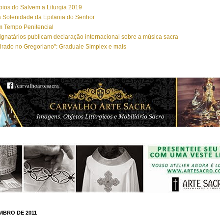
ios do Salvem a Liturgia 2019
 Solenidade da Epifania do Senhor
m Tempo Penitencial
ignatários publicam declaração internacional sobre a música sacra
irado no Gregoriano": Graduale Simplex e mais
MBRO DE 2011