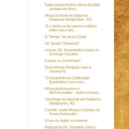
Natal extraordinário: Missa do Galo
cantada em Bom...
Missa da Noite de Natal em
Frederico Westphalen - RS
“E o Verbo se fez carne e habitou
entre nós e nós ...
O "Tempo" de Jesus Cristo
As "Quatro Têmporas"
Aurora, CE: Paramentos róseos no
Domingo Gaudete
Coroas ou Coroinhas?
Duas formas litúrgicas, mas a
mesma Fé
"O Sacerdote na Celebração
Eucarística" novo livro...
#Soucatolicoporque e
#BXVInotwitter – Ações Comem...
I Domingo do Advento em Frederico
Westphalen, RS
Convite: Santa Missa e Crismas na
Forma Extraordin...
O uso do órgão no Advento
Podcast do Pe. Demétrio sobre o