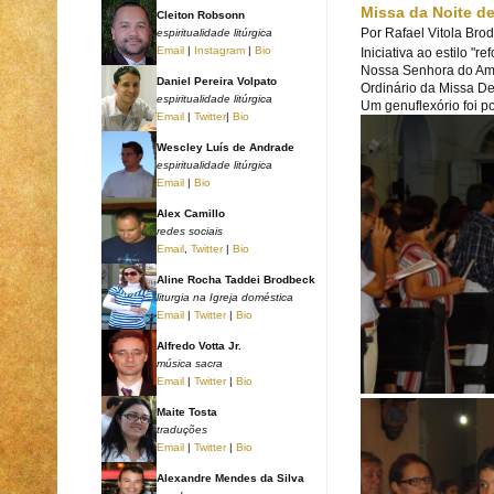
Missa da Noite de
Cleiton Robsonn
Por
Rafael Vitola Bro
espiritualidade litúrgica
Email
|
Instagram
|
Bio
Iniciativa ao estilo "
Nossa Senhora do Ampa
Daniel Pereira Volpato
Ordinário da Missa De
espiritualidade litúrgica
Um genuflexório foi p
Email
|
Twitter
|
Bio
Wescley Luís de Andrade
espiritualidade litúrgica
Email
|
Bio
Alex Camillo
redes sociais
Email
,
Twitter
|
Bio
Aline Rocha Taddei Brodbeck
liturgia na Igreja doméstica
Email
|
Twitter
|
Bio
Alfredo Votta Jr.
música sacra
Email
|
Twitter
|
Bio
Maite Tosta
traduções
Email
|
Twitter
|
Bio
Alexandre Mendes da Silva