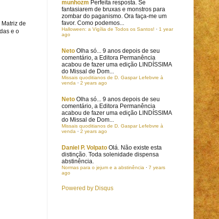
munhozm
Perfeita resposta. Se
fantasiarem de bruxas e monstros para
zombar do paganismo. Ora faça-me um
favor. Como podemos...
 Matriz de
Halloween: a Vigília de Todos os Santos!
·
1 year
das e o
ago
Neto
Olha só... 9 anos depois de seu
comentário, a Editora Permanência
acabou de fazer uma edição LINDÍSSIMA
do Missal de Dom...
Missais quoditianos de D. Gaspar Lefebvre à
venda
·
2 years ago
Neto
Olha só... 9 anos depois de seu
comentário, a Editora Permanência
acabou de fazer uma edição LINDÍSSIMA
do Missal de Dom...
Missais quoditianos de D. Gaspar Lefebvre à
venda
·
2 years ago
Daniel P. Volpato
Olá. Não existe esta
distinção. Toda solenidade dispensa
abstinência.
Normas para o jejum e a abstinência
·
7 years
ago
Powered by Disqus