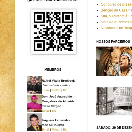
Concurso de presép
Bênção da Casa na
Sim, o Advento é u
Mais de duzentos s
Novidades no "Insp
NOSSOS PARCEIROS
MEMBROS
Rafael Vitola Brodbeck
diretor-chefe e editor
Email
|
Twitter
|
Bio
Dom José Aparecido
Gonçalves de Almeida
direito litúrgico
Email
|
Bio
Taiguara Fernandes
teologia litúrgica
SÁBADO, 29 DE DEZE
Email
|
Twitter
|
Bio