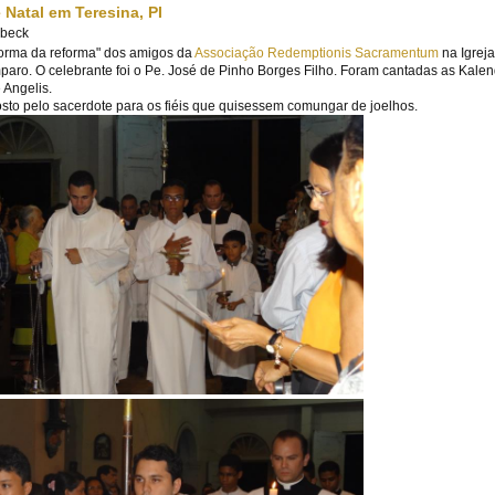
 Natal em Teresina, PI
dbeck
reforma da reforma" dos amigos da
Associação Redemptionis Sacramentum
na Igreja
ro. O celebrante foi o Pe. José de Pinho Borges Filho. Foram cantadas as Kalen
 Angelis.
osto pelo sacerdote para os fiéis que quisessem comungar de joelhos.