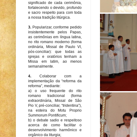
significado de cada cerimônia,
fortalecendo o devido, profundo
e sacro respeito para com toda
a nossa tradição litúrgica.
3.
Popularizar, conforme pedido
insistentemente pelos Papas,
as cerimônias em língua latina,
no rito romano moderno (forma
ordinária, Missal de Paulo VI,
pós-conciliar): que todas as
igrejas e oratórios tenham a
Missa em latim, ao menos
semanalmente.
4.
Colaborar com a
implementação da “reforma da
reforma”, mediante:
a) o uso frequente do rito
romano tradicional (forma
extraordinária, Missal de São
Pio V, pré-conciliar, “tridentina”),
na esteira do Motu Proprio
Summorum Pontificum;
b) o debate sadio e respeitoso
acerca de como facilitar o
desenvolvimento harmônico e
orgânico da liturgia;