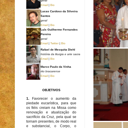
geral
Email
|
Bio
Lucas Cardoso da Silveira
Santos
geral
Email
|
Bio
Luís Guilherme Fernandes
Pereira
geral
Email
|
Twitter
|
Bio
Rafael de Mesquita Diehl
história da liturgia e arte sacra
Email
|
Bio
Marco Paulo da Vinha
rito bracarense
Email
|
Bio
OBJETIVOS
1.
Favorecer o aumento da
piedade eucarística, para que
os fiéis creiam na Missa como
renovação e atualização do
sacrifício da Cruz, pela qual se
tornam presentes, de modo real
e substancial, o Corpo, o