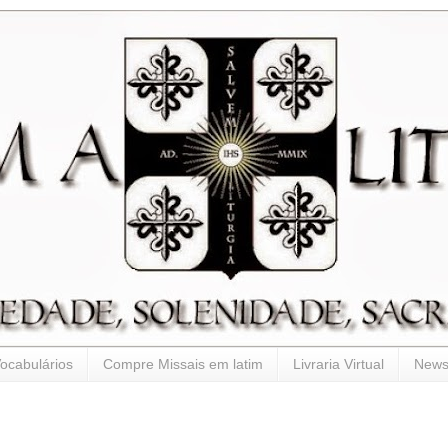
ocabulários
Compre Missais em latim
Livraria Virtual
Newsl