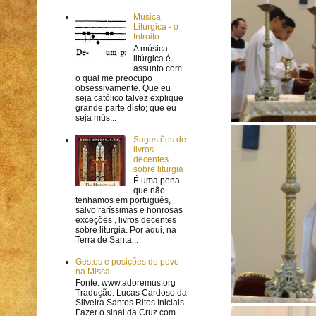
Música
Litúrgica - o
Introito
A música
litúrgica é
assunto com
o qual me preocupo
obsessivamente. Que eu
seja católico talvez explique
grande parte disto; que eu
seja mús...
Sugestões de
livros
decentes
sobre liturgia
É uma pena
que não
tenhamos em português,
salvo raríssimas e honrosas
exceções , livros decentes
sobre liturgia. Por aqui, na
Terra de Santa...
Gestos e posições do povo
na Missa
Fonte: www.adoremus.org
Tradução: Lucas Cardoso da
Silveira Santos Ritos Iniciais
Fazer o sinal da Cruz com