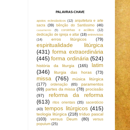
PALAVRAS-CHAVE
arquitetura e arte
apoios eclesiásticos
(12)
sacra
(39)
bênção do Santíssimo
(46)
coroinhas e acólitos
(12)
casamento
(5)
dedicação de igreja e altar
(18)
entrevistas
erros litúrgicos
(79)
(14)
espiritualidade litúrgica
(431)
forma extraordinária
(445)
forma ordinária
(524)
latim
história da liturgia
(165)
(346)
liturgia das horas
(73)
missa
(765)
música litúrgica
(177)
paramentos
ordenação
(65)
(69)
partes da missa
(78)
procissão
reforma da reforma
(97)
(613)
ritos orientais
(35)
sacerdócio
tempos litúrgicos
(415)
(43)
teologia litúrgica
(218)
tríduo pascal
(103)
versus Deum
(80)
versus
populum
(25)