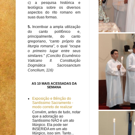
c) a pesquisa histórica e
teológica sobre os diversos
aspectos do rito romano em
suas duas formas.
5.
Incentivar a ampla utilização
do canto polifônico e,
principalmente, do canto
gregoriano,
“canto próprio da
liturgia romana”
, o qual
“ocupa
o primeiro lugar entre seus
similares.” (Concílio Ecumênico
Vaticano II. Constituição
Dogmática Sacrosanctum
Concilium, 116)
AS 10 MAIS ACESSADAS DA
SEMANA
Exposição e Bênção do
Santíssimo Sacramento -
modo correto de realizar
Convém, antes de tudo, notar
que a adoração ao
Santíssimo NÃO é um ato
litúrgico. Ela pode ser
INSERIDA em um ato
litúrgico, isso sim. Tanto...