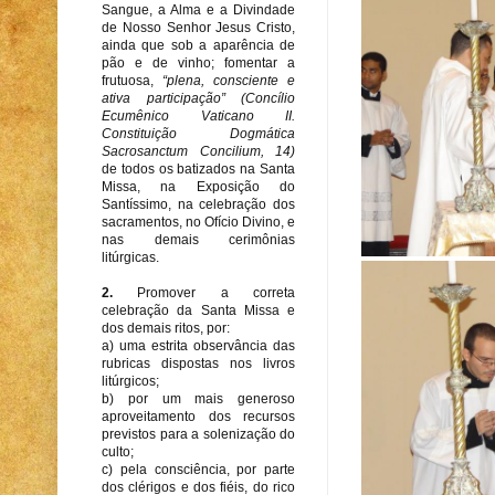
Sangue, a Alma e a Divindade
de Nosso Senhor Jesus Cristo,
ainda que sob a aparência de
pão e de vinho; fomentar a
frutuosa,
“plena, consciente e
ativa participação” (Concílio
Ecumênico Vaticano II.
Constituição Dogmática
Sacrosanctum Concilium, 14)
de todos os batizados na Santa
Missa, na Exposição do
Santíssimo, na celebração dos
sacramentos, no Ofício Divino, e
nas demais cerimônias
litúrgicas.
2.
Promover a correta
celebração da Santa Missa e
dos demais ritos, por:
a) uma estrita observância das
rubricas dispostas nos livros
litúrgicos;
b) por um mais generoso
aproveitamento dos recursos
previstos para a solenização do
culto;
c) pela consciência, por parte
dos clérigos e dos fiéis, do rico