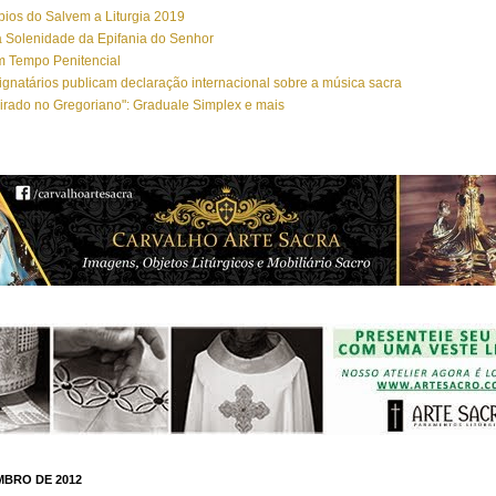
ios do Salvem a Liturgia 2019
 Solenidade da Epifania do Senhor
m Tempo Penitencial
ignatários publicam declaração internacional sobre a música sacra
irado no Gregoriano": Graduale Simplex e mais
MBRO DE 2012