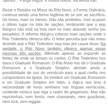
Spiritus”, “Pange lingua” e muitos outros. Na Missa não.
Rezar o Rosário na Missa do Rito Novo, a Forma Ordinária,
continua sendo uma forma legítima de se unir ao sacrifício.
Os hinos, mais ou menos. Não são proibidos, mas ocupam
o último lugar na lista de opções, lembrando que o pop
litúrgico não está na lista nem no mais absurdo sonho (ou
pesadelo). A reforma litúrgica colocou mais opções onde o
Rito Tridentino oferecia três. O leitor perceba que não estou
dizendo que o Rito Tridentino seja mau por causa disso.
Na
verdade, o Rito Novo também oferece apenas essas
mesmas três opções
, diferindo apenas ao expandir as
fontes de onde se tomam os cantos. O Rito Tridentino nos
dava o Graduale Romanum. O Rito Novo nos dá o Graduale
Romanum e o Graduale Simplex, abrindo ainda a
possibilidade de uso do vernáculo para a qual confia nos
compositores da Igreja. Se existem um Graduale Romanum
e um Graduale Simplex em latim, a lógica nos leva à
necessidade de livros similares nas línguas vernáculas,
contendo música que siga o rastro do gregoriano. Mas não
marchinhas, nem forrós, nem chamamés, nem guarânias,
nem rock, nem reggae.