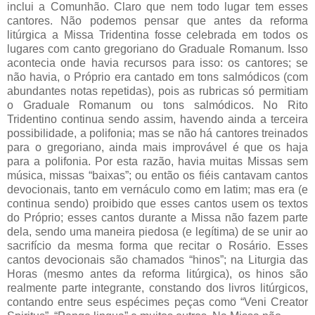
inclui a Comunhão. Claro que nem todo lugar tem esses
cantores. Não podemos pensar que antes da reforma
litúrgica a Missa Tridentina fosse celebrada em todos os
lugares com canto gregoriano do Graduale Romanum. Isso
acontecia onde havia recursos para isso: os cantores; se
não havia, o Próprio era cantado em tons salmódicos (com
abundantes notas repetidas), pois as rubricas só permitiam
o Graduale Romanum ou tons salmódicos. No Rito
Tridentino continua sendo assim, havendo ainda a terceira
possibilidade, a polifonia; mas se não há cantores treinados
para o gregoriano, ainda mais improvável é que os haja
para a polifonia. Por esta razão, havia muitas Missas sem
música, missas “baixas”; ou então os fiéis cantavam cantos
devocionais, tanto em vernáculo como em latim; mas era (e
continua sendo) proibido que esses cantos usem os textos
do Próprio; esses cantos durante a Missa não fazem parte
dela, sendo uma maneira piedosa (e legítima) de se unir ao
sacrifício da mesma forma que recitar o Rosário. Esses
cantos devocionais são chamados “hinos”; na Liturgia das
Horas (mesmo antes da reforma litúrgica), os hinos são
realmente parte integrante, constando dos livros litúrgicos,
contando entre seus espécimes peças como “Veni Creator