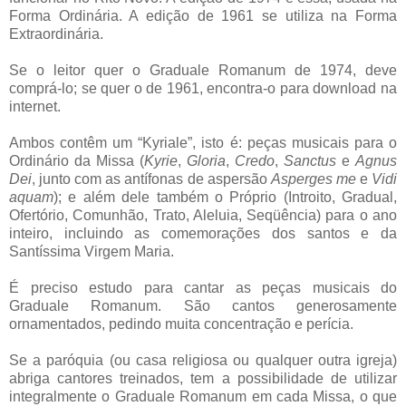
Forma Ordinária. A edição de 1961 se utiliza na Forma
Extraordinária.
Se o leitor quer o Graduale Romanum de 1974, deve
comprá-lo; se quer o de 1961, encontra-o para download na
internet.
Ambos contêm um “Kyriale”, isto é: peças musicais para o
Ordinário da Missa (
Kyrie
,
Gloria
,
Credo
,
Sanctus
e
Agnus
Dei
, junto com as antífonas de aspersão
Asperges me
e
Vidi
aquam
); e além dele também o Próprio (Introito, Gradual,
Ofertório, Comunhão, Trato, Aleluia, Seqüência) para o ano
inteiro, incluindo as comemorações dos santos e da
Santíssima Virgem Maria.
É preciso estudo para cantar as peças musicais do
Graduale Romanum. São cantos generosamente
ornamentados, pedindo muita concentração e perícia.
Se a paróquia (ou casa religiosa ou qualquer outra igreja)
abriga cantores treinados, tem a possibilidade de utilizar
integralmente o Graduale Romanum em cada Missa, o que