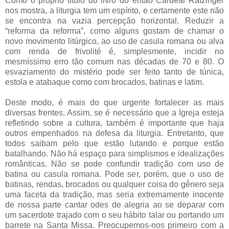
Como o próprio título do livro do então Cardeal Ratzinger
nos mostra, a liturgia tem um espírito, e certamente este não
se encontra na vazia percepção horizontal. Reduzir a
“reforma da reforma”, como alguns gostam de chamar o
novo movimento litúrgico, ao uso de casula romana ou alva
com renda de frivolité é, simplesmente, incidir no
mesmíssimo erro tão comum nas décadas de 70 e 80. O
esvaziamento do mistério pode ser feito tanto de túnica,
estola e atabaque como com brocados, batinas e latim.
Deste modo, é mais do que urgente fortalecer as mais
diversas frentes. Assim, se é necessário que a Igreja esteja
refletindo sobre a cultura, também é importante que haja
outros empenhados na defesa da liturgia. Entretanto, que
todos saibam pelo que estão lutando e porque estão
batalhando. Não há espaço para simplismos e idealizações
românticas. Não se pode confundir tradição com uso de
batina ou casula romana. Pode ser, porém, que o uso de
batinas, rendas, brocados ou qualquer coisa do gênero seja
uma faceta da tradição, mas seria extremamente inocente
de nossa parte cantar odes de alegria ao se deparar com
um sacerdote trajado com o seu hábito talar ou portando um
barrete na Santa Missa. Preocupemos-nos primeiro com a