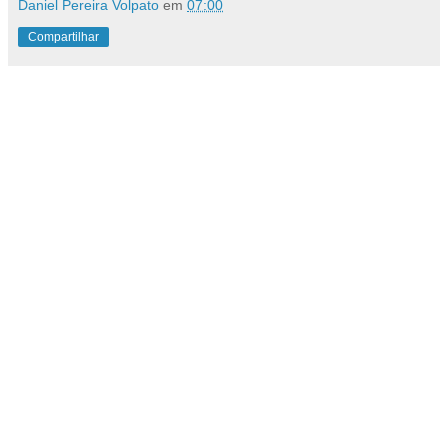
Daniel Pereira Volpato
em
07:00
Compartilhar