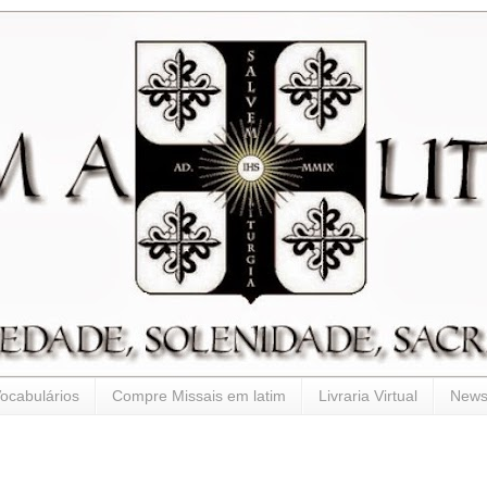
ocabulários
Compre Missais em latim
Livraria Virtual
Newsl