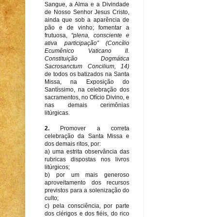
Sangue, a Alma e a Divindade
de Nosso Senhor Jesus Cristo,
ainda que sob a aparência de
pão e de vinho; fomentar a
frutuosa,
“plena, consciente e
ativa participação” (Concílio
Ecumênico Vaticano II.
Constituição Dogmática
Sacrosanctum Concilium, 14)
de todos os batizados na Santa
Missa, na Exposição do
Santíssimo, na celebração dos
sacramentos, no Ofício Divino, e
nas demais cerimônias
litúrgicas.
2.
Promover a correta
celebração da Santa Missa e
dos demais ritos, por:
a) uma estrita observância das
rubricas dispostas nos livros
litúrgicos;
b) por um mais generoso
aproveitamento dos recursos
previstos para a solenização do
culto;
c) pela consciência, por parte
dos clérigos e dos fiéis, do rico