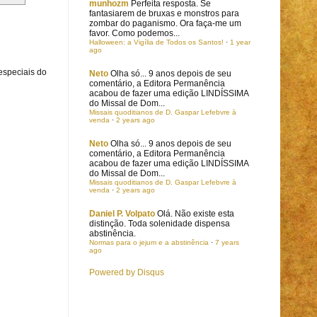
munhozm
Perfeita resposta. Se
fantasiarem de bruxas e monstros para
zombar do paganismo. Ora faça-me um
favor. Como podemos...
Halloween: a Vigília de Todos os Santos!
·
1 year
ago
especiais do
Neto
Olha só... 9 anos depois de seu
.
comentário, a Editora Permanência
acabou de fazer uma edição LINDÍSSIMA
do Missal de Dom...
Missais quoditianos de D. Gaspar Lefebvre à
venda
·
2 years ago
Neto
Olha só... 9 anos depois de seu
comentário, a Editora Permanência
acabou de fazer uma edição LINDÍSSIMA
do Missal de Dom...
Missais quoditianos de D. Gaspar Lefebvre à
venda
·
2 years ago
Daniel P. Volpato
Olá. Não existe esta
distinção. Toda solenidade dispensa
abstinência.
Normas para o jejum e a abstinência
·
7 years
ago
Powered by Disqus