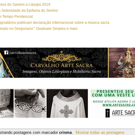
ios do Salvem a Liturgia 2019
 Solenidade da Epifania do Senhor
m Tempo Penitencial
ignatários publicam declaração internacional sobre a música sacra
irado no Gregoriano": Graduale Simplex e mais
strando postagens com marcador
crisma
.
Mostrar todas as postagens