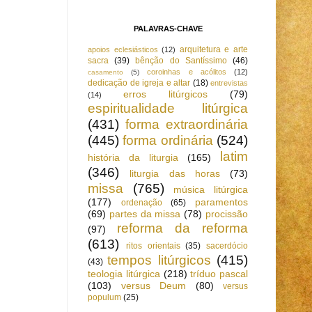
PALAVRAS-CHAVE
arquitetura e arte
apoios eclesiásticos
(12)
sacra
(39)
bênção do Santíssimo
(46)
coroinhas e acólitos
(12)
casamento
(5)
dedicação de igreja e altar
(18)
entrevistas
erros litúrgicos
(79)
(14)
espiritualidade litúrgica
(431)
forma extraordinária
(445)
forma ordinária
(524)
latim
história da liturgia
(165)
(346)
liturgia das horas
(73)
missa
(765)
música litúrgica
(177)
paramentos
ordenação
(65)
(69)
partes da missa
(78)
procissão
reforma da reforma
(97)
(613)
ritos orientais
(35)
sacerdócio
tempos litúrgicos
(415)
(43)
teologia litúrgica
(218)
tríduo pascal
(103)
versus Deum
(80)
versus
populum
(25)