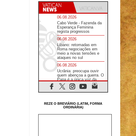
06.08.2026
Cabo Verde - Fazenda da
Esperança Feminina
regista progressos
06.08.2026
Líbano: retomadas em
Roma negociações em
meio a novas tensões e
ataques no sul
06.08.2026
Ucrânia: preocupa ouvir
quem abençoa a guerra. O
Papa é a única voz da
paz, diz núncio
06.08.2026
Cardeal Rossi: a viagem
do Papa Leão à Argentina
REZE O BREVIÁRIO (LATIM, FORMA
é uma homenagem a
ORDINÁRIA)
Francisco
06.08.2026
Um abraço em direção ao
futuro: a grande festa do
Papa e dos jovens em
Assis