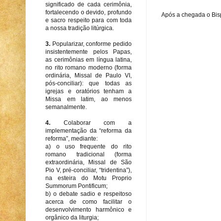
significado de cada cerimônia,
fortalecendo o devido, profundo
Após a chegada o Bisp
e sacro respeito para com toda
a nossa tradição litúrgica.
3.
Popularizar, conforme pedido
insistentemente pelos Papas,
as cerimônias em língua latina,
no rito romano moderno (forma
ordinária, Missal de Paulo VI,
pós-conciliar): que todas as
igrejas e oratórios tenham a
Missa em latim, ao menos
semanalmente.
4.
Colaborar com a
implementação da “reforma da
reforma”, mediante:
a) o uso frequente do rito
romano tradicional (forma
extraordinária, Missal de São
Pio V, pré-conciliar, “tridentina”),
na esteira do Motu Proprio
Summorum Pontificum;
b) o debate sadio e respeitoso
acerca de como facilitar o
desenvolvimento harmônico e
orgânico da liturgia;