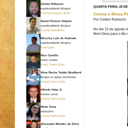
Cleiton Robsonn
QUARTA-FEIRA, 20 D
espiritualidade litúrgica
Email
|
Instagram
|
Bio
Crisma e Missa Pre
Por
Cleiton Robsonn.
Daniel Pereira Volpato
espiritualidade litúrgica
No dia 15 de agosto d
Email
|
Twitter
|
Bio
Bom Deus para o tão 
Wescley Luís de Andrade
espiritualidade litúrgica
Email
|
Bio
Alex Camillo
redes sociais
Email
,
Twitter
|
Bio
Aline Rocha Taddei Brodbeck
liturgia na Igreja doméstica
Email
|
Twitter
|
Bio
Alfredo Votta Jr.
música sacra
Email
|
Twitter
|
Bio
Maite Tosta
traduções
Email
|
Twitter
|
Bio
Alexandre Mendes da Silva