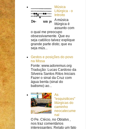
Música
Litúrgica - o
Introito
A música
litúrgica é
assunto com
o qual me preocupo
obsessivamente. Que eu
seja católico talvez explique
grande parte disto; que eu
seja mús...
Gestos e posições do povo
na Missa
Fonte: www.adoremus.org
Tradução: Lucas Cardoso da
Silveira Santos Ritos Iniciais
Fazer o sinal da Cruz com
água benta (sinal do
batismo) ao...
As
"esquisitices"
litúrgicas do
caminho
neocatecume
nal
O Pe. Clécio, no Oblatvs ,
nos traz comentários
interessantes: Relato um fato