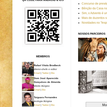
Concurso de presép
Bênção da Casa na
Sim, o Advento é u
Mais de duzentos s
Novidades no "Insp
NOSSOS PARCEIROS
MEMBROS
Rafael Vitola Brodbeck
diretor-chefe e editor
Email
|
Twitter
|
Bio
Dom José Aparecido
Gonçalves de Almeida
direito litúrgico
Email
|
Bio
Taiguara Fernandes
teologia litúrgica
Mo
Email
|
Twitter
|
Bio