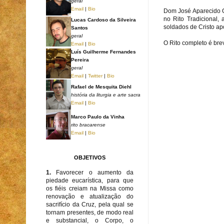
geral
Email
|
Bio
Dom José Aparecido Go
no Rito Tradicional,
Lucas Cardoso da Silveira
soldados de Cristo a
Santos
geral
O Rito completo é bre
Email
|
Bio
Luís Guilherme Fernandes
Pereira
geral
Email
|
Twitter
|
Bio
Rafael de Mesquita Diehl
história da liturgia e arte sacra
Email
|
Bio
Marco Paulo da Vinha
rito bracarense
Email
|
Bio
OBJETIVOS
1.
Favorecer o aumento da
piedade eucarística, para que
os fiéis creiam na Missa como
renovação e atualização do
sacrifício da Cruz, pela qual se
tornam presentes, de modo real
e substancial, o Corpo, o