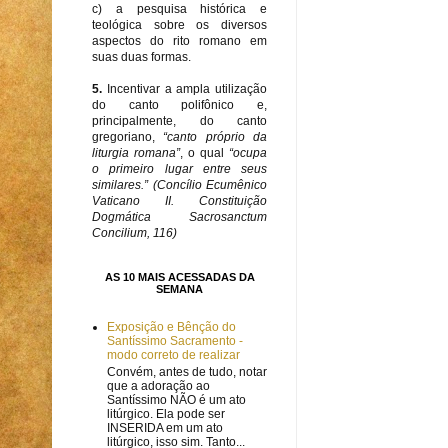
c) a pesquisa histórica e
teológica sobre os diversos
aspectos do rito romano em
suas duas formas.
5.
Incentivar a ampla utilização
do canto polifônico e,
principalmente, do canto
gregoriano,
“canto próprio da
liturgia romana”
, o qual
“ocupa
o primeiro lugar entre seus
similares.” (Concílio Ecumênico
Vaticano II. Constituição
Dogmática Sacrosanctum
Concilium, 116)
AS 10 MAIS ACESSADAS DA
SEMANA
Exposição e Bênção do
Santíssimo Sacramento -
modo correto de realizar
Convém, antes de tudo, notar
que a adoração ao
Santíssimo NÃO é um ato
litúrgico. Ela pode ser
INSERIDA em um ato
litúrgico, isso sim. Tanto...