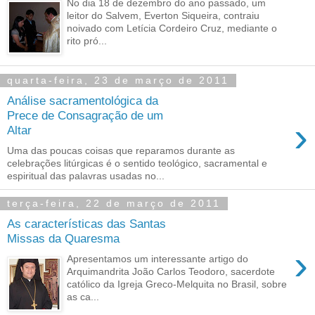
No dia 18 de dezembro do ano passado, um
leitor do Salvem, Everton Siqueira, contraiu
noivado com Letícia Cordeiro Cruz, mediante o
rito pró...
quarta-feira, 23 de março de 2011
Análise sacramentológica da
Prece de Consagração de um
›
Altar
Uma das poucas coisas que reparamos durante as
celebrações litúrgicas é o sentido teológico, sacramental e
espiritual das palavras usadas no...
terça-feira, 22 de março de 2011
As características das Santas
Missas da Quaresma
›
Apresentamos um interessante artigo do
Arquimandrita João Carlos Teodoro, sacerdote
católico da Igreja Greco-Melquita no Brasil, sobre
as ca...