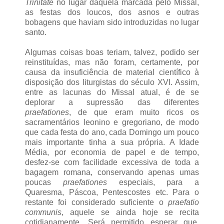
Trinitate
no lugar daquela marcada pelo Missal,
as festas dos loucos, dos asnos e outras
bobagens que haviam sido introduzidas no lugar
santo.
Algumas coisas boas teriam, talvez, podido ser
reinstituídas, mas não foram, certamente, por
causa da insuficiência de material científico à
disposição dos liturgistas do século XVI. Assim,
entre as lacunas do Missal atual, é de se
deplorar a supressão das diferentes
praefationes
, de que eram muito ricos os
sacramentários leonino e gregoriano, de modo
que cada festa do ano, cada Domingo um pouco
mais importante tinha a sua própria. A Idade
Média, por economia de papel e de tempo,
desfez-se com facilidade excessiva de toda a
bagagem romana, conservando apenas umas
poucas
praefationes
especiais, para a
Quaresma, Páscoa, Pentescostes etc. Para o
restante foi considerado suficiente o
praefatio
communis
, aquele se ainda hoje se recita
cotidianamente. Será permitido esperar que,