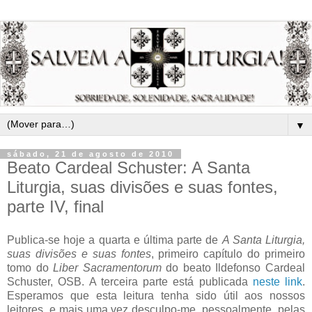
▼
sábado, 21 de agosto de 2010
Beato Cardeal Schuster: A Santa
Liturgia, suas divisões e suas fontes,
parte IV, final
Publica-se hoje a quarta e última parte de
A Santa Liturgia,
suas divisões e suas fontes
, primeiro capítulo do primeiro
tomo do
Liber Sacramentorum
do beato Ildefonso Cardeal
Schuster, OSB. A terceira parte está publicada
neste link
.
Esperamos que esta leitura tenha sido útil aos nossos
leitores, e mais uma vez desculpo-me, pessoalmente, pelas