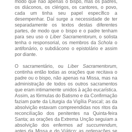
modo que não apenas o bispo, mas os padres,
os diáconos, os clérigos, os cantores, o povo,
cada um tinha seu papel específico a
desempenhar. Daí surge a necessidade de ter
separadamente os textos destas diferentes
partes, de modo que o bispo e o padre tenham
para seu uso o
Liber Sacramentorum
, o solista
tenha o responsorial, os membros da
Schola
o
antifonário, o subdiácono o epistolário e assim
por diante.
O sacramentário, ou
Liber Sacramentorum
,
continha então todas as orações que recitava o
padre ou o bispo, não apenas na Missa, mas na
administração de todos os outros sacramentos
que eram intimamente unidos à ação eucarística.
Assim, as fórmulas do Batismo e da Confirmação
faziam parte da Liturgia da Vigília Pascal; as da
absolvição estavam compreendidas nos ritos da
reconciliação dos penitentes na Quinta-feira
Santa; as orações da Extrema Unção seguiam a
absolvição dos enfermos
ad succurrendum
,
antes da Missa e do Viático; as ordenações se