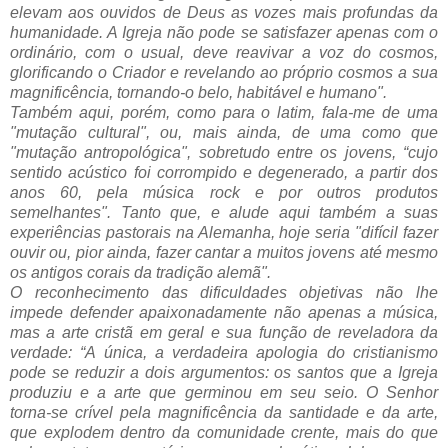
elevam aos ouvidos de Deus as vozes mais profundas da
humanidade. A Igreja não pode se satisfazer apenas com o
ordinário, com o usual, deve reavivar a voz do cosmos,
glorificando o Criador e revelando ao próprio cosmos a sua
magnificência, tornando-o belo, habitável e humano".
Também aqui, porém, como para o latim, fala-me de uma
"mutação cultural", ou, mais ainda, de uma como que
"mutação antropológica", sobretudo entre os jovens, “cujo
sentido acústico foi corrompido e degenerado, a partir dos
anos 60, pela música rock e por outros produtos
semelhantes". Tanto que, e alude aqui também a suas
experiências pastorais na Alemanha, hoje seria "difícil fazer
ouvir ou, pior ainda, fazer cantar a muitos jovens até mesmo
os antigos corais da tradição alemã".
O reconhecimento das dificuldades objetivas não lhe
impede defender apaixonadamente não apenas a música,
mas a arte cristã em geral e sua função de reveladora da
verdade: “A única, a verdadeira apologia do cristianismo
pode se reduzir a dois argumentos: os santos que a Igreja
produziu e a arte que germinou em seu seio. O Senhor
torna-se crível pela magnificência da santidade e da arte,
que explodem dentro da comunidade crente, mais do que