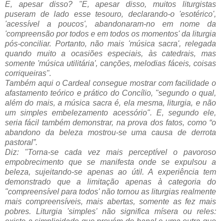
E, apesar disso? "E, apesar disso, muitos liturgistas
puseram de lado esse tesouro, declarando-o 'esotérico',
'acessível a poucos', abandonaram-no em nome da
'compreensão por todos e em todos os momentos' da liturgia
pós-conciliar. Portanto, não mais 'música sacra', relegada
quando muito a ocasiões especiais, às catedrais, mas
somente 'música utilitária', canções, melodias fáceis, coisas
corriqueiras".
Também aqui o Cardeal consegue mostrar com facilidade o
afastamento teórico e prático do Concílio, "segundo o qual,
além do mais, a música sacra é, ela mesma, liturgia, e não
um simples embelezamento acessório". E, segundo ele,
seria fácil também demonstrar, na prova dos fatos, como “o
abandono da beleza mostrou-se uma causa de derrota
pastoral”.
Diz: "Torna-se cada vez mais perceptível o pavoroso
empobrecimento que se manifesta onde se expulsou a
beleza, sujeitando-se apenas ao útil. A experiência tem
demonstrado que a limitação apenas à categoria do
"compreensível para todos' não tornou as liturgias realmente
mais compreensíveis, mais abertas, somente as fez mais
pobres. Liturgia 'simples' não significa mísera ou reles: