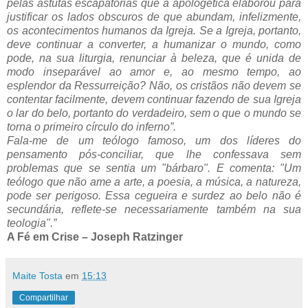
pelas astutas escapatórias que a apologética elaborou para
justificar os lados obscuros de que abundam, infelizmente,
os acontecimentos humanos da Igreja. Se a Igreja, portanto,
deve continuar a converter, a humanizar o mundo, como
pode, na sua liturgia, renunciar à beleza, que é unida de
modo inseparável ao amor e, ao mesmo tempo, ao
esplendor da Ressurreição? Não, os cristãos não devem se
contentar facilmente, devem continuar fazendo de sua Igreja
o lar do belo, portanto do verdadeiro, sem o que o mundo se
torna o primeiro círculo do inferno”.
Fala-me de um teólogo famoso, um dos líderes do
pensamento pós-conciliar, que lhe confessava sem
problemas que se sentia um "bárbaro". E comenta: "Um
teólogo que não ame a arte, a poesia, a música, a natureza,
pode ser perigoso. Essa cegueira e surdez ao belo não é
secundária, reflete-se necessariamente também na sua
teologia".”
A Fé em Crise – Joseph Ratzinger
Maite Tosta
em
15:13
Compartilhar