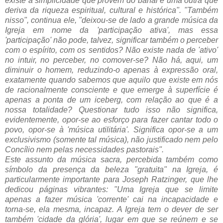
existe a simplicidade que provém do banal e uma outra que
deriva da riqueza espiritual, cultural e histórica". "Também
nisso", continua ele, "deixou-se de lado a grande música da
Igreja em nome da 'participação ativa', mas essa
'participação' não pode, talvez, significar também o perceber
com o espírito, com os sentidos? Não existe nada de 'ativo'
no intuir, no perceber, no comover-se? Não há, aqui, um
diminuir o homem, reduzindo-o apenas à expressão oral,
exatamente quando sabemos que aquilo que existe em nós
de racionalmente consciente e que emerge à superfície é
apenas a ponta de um iceberg, com relação ao que é a
nossa totalidade? Questionar tudo isso não significa,
evidentemente, opor-se ao esforço para fazer cantar todo o
povo, opor-se à 'música utilitária'. Significa opor-se a um
exclusivismo (somente tal música), não justificado nem pelo
Concílio nem pelas necessidades pastorais".
Este assunto da música sacra, percebida também como
símbolo da presença da beleza "gratuita" na Igreja, é
particularmente importante para Joseph Ratzinger, que lhe
dedicou páginas vibrantes: "Uma Igreja que se limite
apenas a fazer música 'corrente' cai na incapacidade e
torna-se, ela mesma, incapaz. A Igreja tem o dever de ser
também 'cidade da glória', lugar em que se reúnem e se