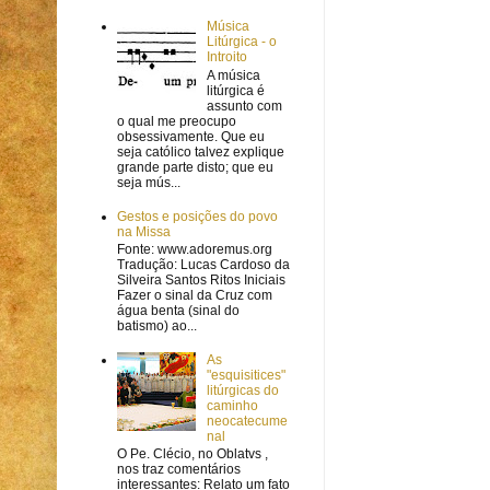
Música
Litúrgica - o
Introito
A música
litúrgica é
assunto com
o qual me preocupo
obsessivamente. Que eu
seja católico talvez explique
grande parte disto; que eu
seja mús...
Gestos e posições do povo
na Missa
Fonte: www.adoremus.org
Tradução: Lucas Cardoso da
Silveira Santos Ritos Iniciais
Fazer o sinal da Cruz com
água benta (sinal do
batismo) ao...
As
"esquisitices"
litúrgicas do
caminho
neocatecume
nal
O Pe. Clécio, no Oblatvs ,
nos traz comentários
interessantes: Relato um fato