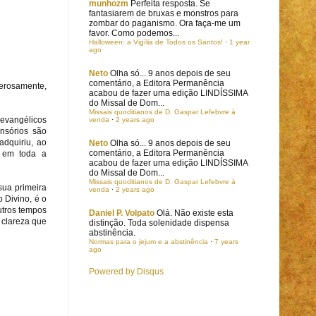
munhozm
Perfeita resposta. Se
fantasiarem de bruxas e monstros para
zombar do paganismo. Ora faça-me um
favor. Como podemos...
Halloween: a Vigília de Todos os Santos!
·
1 year
ago
Neto
Olha só... 9 anos depois de seu
comentário, a Editora Permanência
erosamente,
acabou de fazer uma edição LINDÍSSIMA
do Missal de Dom...
Missais quoditianos de D. Gaspar Lefebvre à
evangélicos
venda
·
2 years ago
nsórios são
adquiriu, ao
Neto
Olha só... 9 anos depois de seu
comentário, a Editora Permanência
a em toda a
acabou de fazer uma edição LINDÍSSIMA
do Missal de Dom...
Missais quoditianos de D. Gaspar Lefebvre à
sua primeira
venda
·
2 years ago
 Divino, é o
utros tempos
Daniel P. Volpato
Olá. Não existe esta
 clareza que
distinção. Toda solenidade dispensa
abstinência.
Normas para o jejum e a abstinência
·
7 years
ago
Powered by Disqus