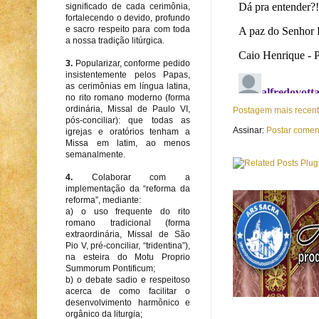
significado de cada cerimônia,
fortalecendo o devido, profundo
e sacro respeito para com toda
a nossa tradição litúrgica.
3.
Popularizar, conforme pedido
insistentemente pelos Papas,
as cerimônias em língua latina,
no rito romano moderno (forma
ordinária, Missal de Paulo VI,
Postagem mais recen
pós-conciliar): que todas as
Assinar:
Postar comen
igrejas e oratórios tenham a
Missa em latim, ao menos
semanalmente.
4.
Colaborar com a
implementação da “reforma da
reforma”, mediante:
a) o uso frequente do rito
romano tradicional (forma
extraordinária, Missal de São
Pio V, pré-conciliar, “tridentina”),
na esteira do Motu Proprio
Summorum Pontificum;
b) o debate sadio e respeitoso
acerca de como facilitar o
desenvolvimento harmônico e
orgânico da liturgia;