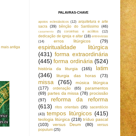
PALAVRAS-CHAVE
arquitetura e arte
apoios eclesiásticos
(12)
sacra
(39)
bênção do Santíssimo
(46)
coroinhas e acólitos
(12)
casamento
(5)
dedicação de igreja e altar
(18)
entrevistas
erros litúrgicos
(79)
(14)
espiritualidade litúrgica
mais antiga
(431)
forma extraordinária
(445)
forma ordinária
(524)
latim
história da liturgia
(165)
(346)
liturgia das horas
(73)
missa
(765)
música litúrgica
(177)
paramentos
ordenação
(65)
(69)
partes da missa
(78)
procissão
reforma da reforma
(97)
(613)
ritos orientais
(35)
sacerdócio
tempos litúrgicos
(415)
(43)
teologia litúrgica
(218)
tríduo pascal
(103)
versus Deum
(80)
versus
populum
(25)