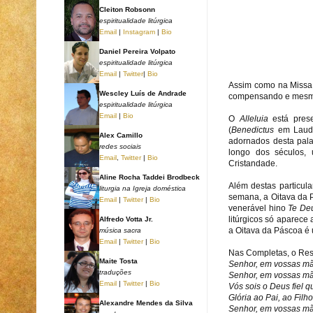
Cleiton Robsonn
espiritualidade litúrgica
Email
|
Instagram
|
Bio
Daniel Pereira Volpato
espiritualidade litúrgica
Email
|
Twitter
|
Bio
Assim como na Missa,
Wescley Luís de Andrade
compensando e mesmo
espiritualidade litúrgica
Email
|
Bio
O
Alleluia
está prese
(
Benedictus
em Laud
Alex Camillo
adornados desta pala
redes sociais
longo dos séculos, 
Email
,
Twitter
|
Bio
Cristandade.
Aline Rocha Taddei Brodbeck
Além destas particul
liturgia na Igreja doméstica
semana, a Oitava da P
Email
|
Twitter
|
Bio
venerável hino
Te De
litúrgicos só aparec
Alfredo Votta Jr.
a Oitava da Páscoa é 
música sacra
Email
|
Twitter
|
Bio
Nas Completas, o Resp
Maite Tosta
Senhor, em vossas mão
traduções
Senhor, em vossas mão
Email
|
Twitter
|
Bio
Vós sois o Deus fiel q
Glória ao Pai, ao Filho
Alexandre Mendes da Silva
Senhor, em vossas mão