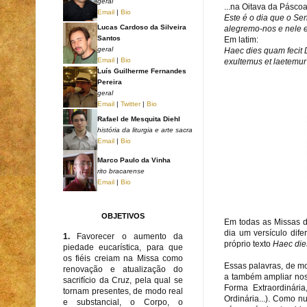
geral
...na Oitava da Páscoa
Email
|
Bio
Este é o dia que o Sen
Lucas Cardoso da Silveira
alegremo-nos e nele e
Santos
Em latim:
geral
Haec dies quam fecit
Email
|
Bio
exultemus et laetemur i
Luís Guilherme Fernandes
Pereira
geral
Email
|
Twitter
|
Bio
Rafael de Mesquita Diehl
história da liturgia e arte sacra
Email
|
Bio
Marco Paulo da Vinha
rito bracarense
Email
|
Bio
OBJETIVOS
Em todas as Missas d
dia um versículo di
1.
Favorecer o aumento da
próprio texto
Haec die
piedade eucarística, para que
os fiéis creiam na Missa como
Essas palavras, de m
renovação e atualização do
a também ampliar nos
sacrifício da Cruz, pela qual se
Forma Extraordinári
tornam presentes, de modo real
Ordinária...). Como 
e substancial, o Corpo, o