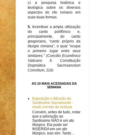
c) a pesquisa histórica e
teológica sobre os diversos
aspectos do rito romano em
suas duas formas.
5.
Incentivar a ampla utilização
do canto polifônico e,
principalmente, do canto
gregoriano,
“canto próprio da
liturgia romana”
, o qual
“ocupa
o primeiro lugar entre seus
similares.” (Concílio Ecumênico
Vaticano II. Constituição
Dogmática Sacrosanctum
Concilium, 116)
AS 10 MAIS ACESSADAS DA
SEMANA
Exposição e Bênção do
Santíssimo Sacramento -
modo correto de realizar
Convém, antes de tudo, notar
que a adoração ao
Santíssimo NÃO é um ato
litúrgico. Ela pode ser
INSERIDA em um ato
litúrgico, isso sim. Tanto...