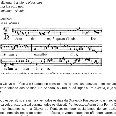
 dá lugar à antífona
Haec dies
:
hor fez para nós;
xultemos. Aleluia.
 Dominus
n ea, alleluia.
Um Alleluia se adiciona ao texto desta antífona conforme a partitura aqui mostrada
a Oitava da Páscoa o Gradual se constitui destas mesmas palavras, acrescent
ferente tomado dos Salmos. No Sábado, o Gradual dá lugar a um
Alleluia
, cujo 
s
.
odo especial, nos levam a viver todos os dias da Oitava da Páscoa como um só, 
sa celebração pascal durante todos os dias até Pentecostes. Assim é na Forma O
a, continuamos com a Oitava de Pentecostes (que gostaríamos de ver traz
nunca terminássemos de celebrar a Páscoa, e verdadeiramente não terminaremo