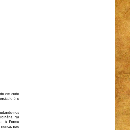
ando em cada
versículo é o
ajudando-nos
rdinária. Na
ida à Forma
s nunca: não