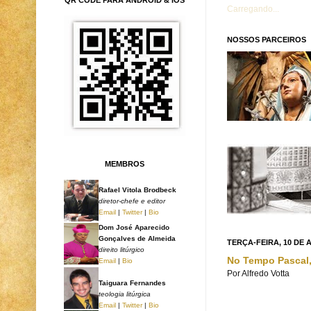
Carregando...
NOSSOS PARCEIROS
MEMBROS
Rafael Vitola Brodbeck
diretor-chefe e editor
Email
|
Twitter
|
Bio
Dom José Aparecido
Gonçalves de Almeida
TERÇA-FEIRA, 10 DE A
direito litúrgico
No Tempo Pascal,
Email
|
Bio
Por
Alfredo Votta
Taiguara Fernandes
teologia litúrgica
Email
|
Twitter
|
Bio