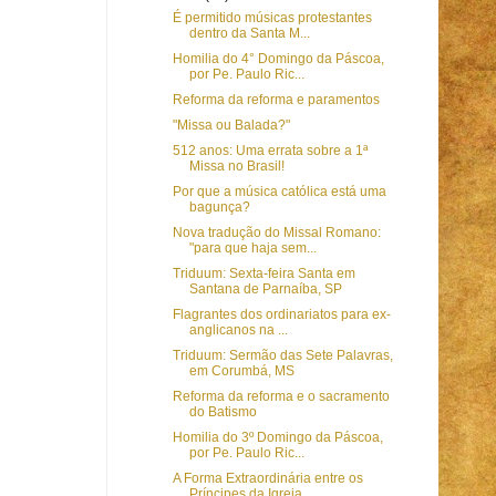
É permitido músicas protestantes
dentro da Santa M...
Homilia do 4° Domingo da Páscoa,
por Pe. Paulo Ric...
Reforma da reforma e paramentos
"Missa ou Balada?"
512 anos: Uma errata sobre a 1ª
Missa no Brasil!
Por que a música católica está uma
bagunça?
Nova tradução do Missal Romano:
"para que haja sem...
Triduum: Sexta-feira Santa em
Santana de Parnaíba, SP
Flagrantes dos ordinariatos para ex-
anglicanos na ...
Triduum: Sermão das Sete Palavras,
em Corumbá, MS
Reforma da reforma e o sacramento
do Batismo
Homilia do 3º Domingo da Páscoa,
por Pe. Paulo Ric...
A Forma Extraordinária entre os
Príncipes da Igreja