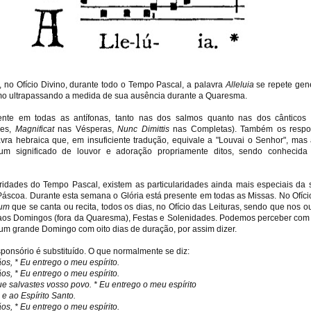
 no Ofício Divino, durante todo o Tempo Pascal, a palavra
Alleluia
se repete gen
 ultrapassando a medida de sua ausência durante a Quaresma.
nte em todas as antífonas, tanto nas dos salmos quanto nas dos cânticos 
es,
Magnificat
nas Vésperas,
Nunc Dimittis
nas Completas). Também os respo
vra hebraica que, em insuficiente tradução, equivale a "Louvai o Senhor", mas 
um significado de louvor e adoração propriamente ditos, sendo conhecid
aridades do Tempo Pascal, existem as particularidades ainda mais especiais da 
áscoa. Durante esta semana o Glória está presente em todas as Missas. No Ofício
um
que se canta ou recita, todos os dias, no Ofício das Leituras, sendo que nos o
e aos Domingos (fora da Quaresma), Festas e Solenidades. Podemos perceber com
um grande Domingo com oito dias de duração, por assim dizer.
onsório é substituído. O que normalmente se diz:
s, * Eu entrego o meu espírito.
s, * Eu entrego o meu espírito.
ue salvastes vosso povo. * Eu entrego o meu espírito
 e ao Espírito Santo.
s, * Eu entrego o meu espírito.