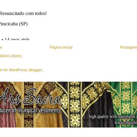
te
Página inicial
Postagem 
tários (Atom)