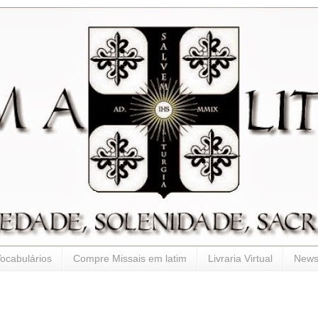
ocabulários
Compre Missais em latim
Livraria Virtual
Newsl