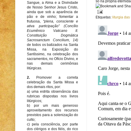
só na própria eternid
Sangue, a Alma e a Divindade
de Nosso Senhor Jesus Cristo,
ainda que sob a aparência de
pão e de vinho; fomentar a
Etiquetas:
liturgia das
frutuosa,
“plena, consciente e
ativa participação” (Concílio
Ecumênico Vaticano II.
Constituição Dogmática
Sacrosanctum Concilium, 14)
de todos os batizados na Santa
Missa, na Exposição do
Santíssimo, na celebração dos
sacramentos, no Ofício Divino, e
nas demais cerimônias
litúrgicas.
2.
Promover a correta
celebração da Santa Missa e
dos demais ritos, por:
a) uma estrita observância das
rubricas dispostas nos livros
litúrgicos;
b) por um mais generoso
aproveitamento dos recursos
previstos para a solenização do
culto;
c) pela consciência, por parte
dos clérigos e dos fiéis, do rico