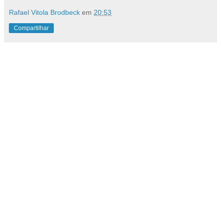
Rafael Vitola Brodbeck
em
20:53
Compartilhar