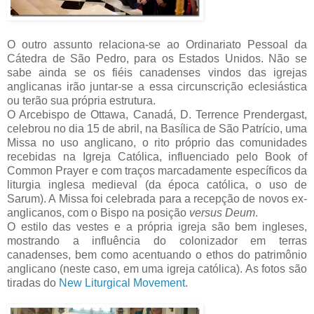
O outro assunto relaciona-se ao Ordinariato Pessoal da
Cátedra de São Pedro, para os Estados Unidos. Não se
sabe ainda se os fiéis canadenses vindos das igrejas
anglicanas irão juntar-se a essa circunscrição eclesiástica
ou terão sua própria estrutura.
O Arcebispo de Ottawa, Canadá, D. Terrence Prendergast,
celebrou no dia 15 de abril, na Basílica de São Patrício, uma
Missa no uso anglicano, o rito próprio das comunidades
recebidas na Igreja Católica, influenciado pelo Book of
Common Prayer e com traços marcadamente específicos da
liturgia inglesa medieval (da época católica, o uso de
Sarum). A Missa foi celebrada para a recepção de novos ex-
anglicanos, com o Bispo na posição
versus Deum
.
O estilo das vestes e a própria igreja são bem ingleses,
mostrando a influência do colonizador em terras
canadenses, bem como acentuando o ethos do patrimônio
anglicano (neste caso, em uma igreja católica). As fotos são
tiradas do
New Liturgical Movement
.