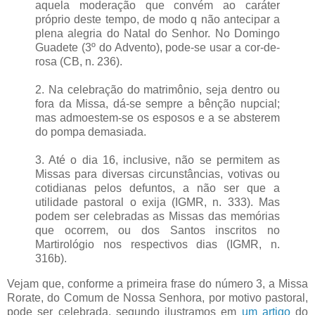
aquela moderação que convém ao caráter
próprio deste tempo, de modo q não antecipar a
plena alegria do Natal do Senhor. No Domingo
Guadete (3º do Advento), pode-se usar a cor-de-
rosa (CB, n. 236).
2. Na celebração do matrimônio, seja dentro ou
fora da Missa, dá-se sempre a bênção nupcial;
mas admoestem-se os esposos e a se absterem
do pompa demasiada.
3. Até o dia 16, inclusive, não se permitem as
Missas para diversas circunstâncias, votivas ou
cotidianas pelos defuntos, a não ser que a
utilidade pastoral o exija (IGMR, n. 333). Mas
podem ser celebradas as Missas das memórias
que ocorrem, ou dos Santos inscritos no
Martirológio nos respectivos dias (IGMR, n.
316b).
Vejam que, conforme a primeira frase do número 3, a Missa
Rorate, do Comum de Nossa Senhora, por motivo pastoral,
pode ser celebrada, segundo ilustramos em
um artigo
do