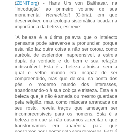
(
ZENIT.org
) - Hans Urs von Balthasar, na
"Introdução" ao primeiro volume de sua
monumental
Herrlichkeit
(Glória), em que
desenvolveu uma teologia sistemática focada na
importância da beleza, escreve:
"A beleza é a última palavra que o intelecto
pensante pode atrever-se a pronunciar, porque
esta não faz outra coisa a não ser coroar, como
auréola de esplendor inapreensível, a estrela
dupla da verdade e do bem e sua relação
indissolúvel. Esta é a beleza altruísta, sem a
qual o velho mundo era incapaz de ser
compreendido, mas que deixou, na ponta dos
pés, o moderno mundo dos interesses,
abandonando-o à sua cobiça e tristeza. Esta é a
beleza que já não é amada ou mesmo guardada
pela religião, mas, como máscara arrancada de
seu rosto, revela traços que ameaçam ser
incompreensíveis para os homens. Esta é a
beleza em que já não ousamos acreditar e que
transformamos em aparência para que
possamos nos libertar dela sem remorsos. Esta é