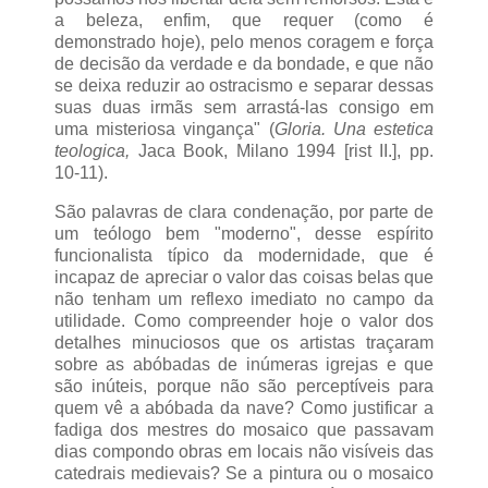
a beleza, enfim, que requer (como é
demonstrado hoje), pelo menos coragem e força
de decisão da verdade e da bondade, e que não
se deixa reduzir ao ostracismo e separar dessas
suas duas irmãs sem arrastá-las consigo em
uma misteriosa vingança" (
Gloria. Una estetica
teologica,
Jaca Book, Milano 1994 [rist II.], pp.
10-11).
São palavras de clara condenação, por parte de
um teólogo bem "moderno", desse espírito
funcionalista típico da modernidade, que é
incapaz de apreciar o valor das coisas belas que
não tenham um reflexo imediato no campo da
utilidade. Como compreender hoje o valor dos
detalhes minuciosos que os artistas traçaram
sobre as abóbadas de inúmeras igrejas e que
são inúteis, porque não são perceptíveis para
quem vê a abóbada da nave? Como justificar a
fadiga dos mestres do mosaico que passavam
dias compondo obras em locais não visíveis das
catedrais medievais? Se a pintura ou o mosaico