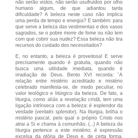
não serão vistos, não serão usufruídos por olho
humano algum, de que adiantou tanta
dificuldade? A beleza neste caso não implica
uma perda de tempo e energia? E também: para
que serve a beleza das vestimentas e dos vasos
sagrados, se o pobre morre de fome ou não tem
com que cobrir sua nudez? Essa beleza não tira
recursos do cuidado dos necessitados?
E, no entanto, a beleza é proveitosa! E serve
precisamente quando é gratuita, quando não
busca uma utilidade imediata, quando é
irradiação de Deus. Bento XVI recorda: "A
relação entre mistério acreditado e mistério
celebrado manifesta-se, de modo peculiar, no
valor teológico e litúrgico da beleza. De fato, a
liturgia, como aliás a revelação cristã, tem uma
ligação intrínseca com a beleza: é esplendor da
verdade (
veritatis splendor
). Na liturgia, brilha o
mistério pascal, pelo qual o próprio Cristo nos
atrai a Si e chama à comunhão. (...) A beleza da
liturgia pertence a este mistério; é expressão
excelsa da glória de Deus e, de certa forma,