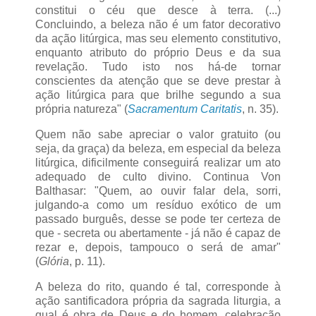
constitui o céu que desce à terra. (...)
Concluindo, a beleza não é um fator decorativo
da ação litúrgica, mas seu elemento constitutivo,
enquanto atributo do próprio Deus e da sua
revelação. Tudo isto nos há-de tornar
conscientes da atenção que se deve prestar à
ação litúrgica para que brilhe segundo a sua
própria natureza" (
Sacramentum Caritatis
, n. 35).
Quem não sabe apreciar o valor gratuito (ou
seja, da graça) da beleza, em especial da beleza
litúrgica, dificilmente conseguirá realizar um ato
adequado de culto divino. Continua Von
Balthasar: "Quem, ao ouvir falar dela, sorri,
julgando-a como um resíduo exótico de um
passado burguês, desse se pode ter certeza de
que - secreta ou abertamente - já não é capaz de
rezar e, depois, tampouco o será de amar"
(
Glória
, p. 11).
A beleza do rito, quando é tal, corresponde à
ação santificadora própria da sagrada liturgia, a
qual é obra de Deus e do homem, celebração