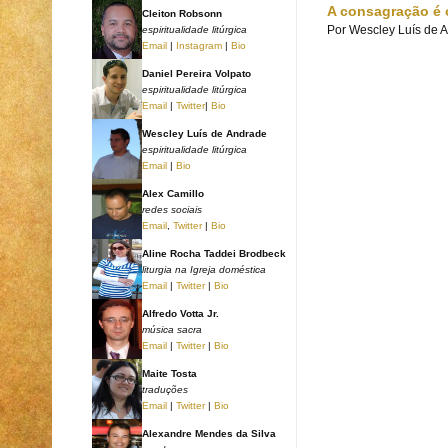
A consagração é 
Cleiton Robsonn
Por
Wescley Luís de 
espiritualidade litúrgica
Email
|
Instagram
|
Bio
Daniel Pereira Volpato
espiritualidade litúrgica
Email
|
Twitter
|
Bio
Wescley Luís de Andrade
espiritualidade litúrgica
Email
|
Bio
Alex Camillo
redes sociais
Email
,
Twitter
|
Bio
Aline Rocha Taddei Brodbeck
liturgia na Igreja doméstica
Email
|
Twitter
|
Bio
Alfredo Votta Jr.
música sacra
Email
|
Twitter
|
Bio
Maite Tosta
traduções
Email
|
Twitter
|
Bio
Alexandre Mendes da Silva