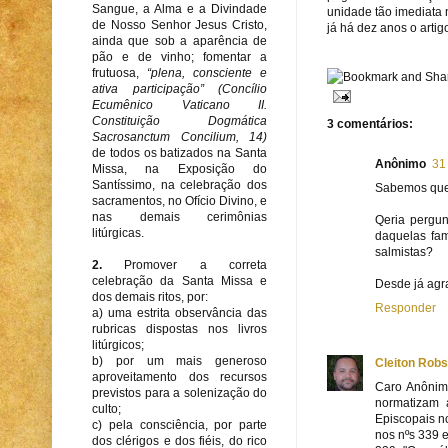
Sangue, a Alma e a Divindade
unidade tão imediata 
de Nosso Senhor Jesus Cristo,
já há dez anos o artig
ainda que sob a aparência de
pão e de vinho; fomentar a
frutuosa,
“plena, consciente e
ativa participação” (Concílio
Ecumênico Vaticano II.
Constituição Dogmática
3 comentários:
Sacrosanctum Concilium, 14)
de todos os batizados na Santa
Anônimo
31
Missa, na Exposição do
Santíssimo, na celebração dos
Sabemos que n
sacramentos, no Ofício Divino, e
nas demais cerimônias
Qeria pergun
litúrgicas.
daquelas fam
salmistas?
2.
Promover a correta
celebração da Santa Missa e
Desde já agr
dos demais ritos, por:
Responder
a) uma estrita observância das
rubricas dispostas nos livros
litúrgicos;
b) por um mais generoso
Cleiton Robs
aproveitamento dos recursos
Caro Anônimo
previstos para a solenização do
normatizam 
culto;
Episcopais no
c) pela consciência, por parte
nos nºs 339 
dos clérigos e dos fiéis, do rico