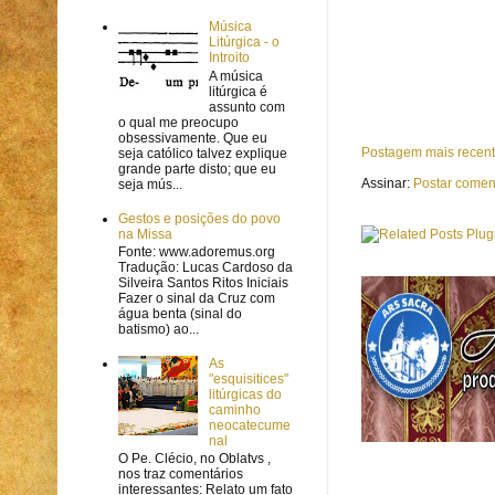
Música
Litúrgica - o
Introito
A música
litúrgica é
assunto com
o qual me preocupo
obsessivamente. Que eu
Postagem mais recen
seja católico talvez explique
grande parte disto; que eu
Assinar:
Postar comen
seja mús...
Gestos e posições do povo
na Missa
Fonte: www.adoremus.org
Tradução: Lucas Cardoso da
Silveira Santos Ritos Iniciais
Fazer o sinal da Cruz com
água benta (sinal do
batismo) ao...
As
"esquisitices"
litúrgicas do
caminho
neocatecume
nal
O Pe. Clécio, no Oblatvs ,
nos traz comentários
interessantes: Relato um fato