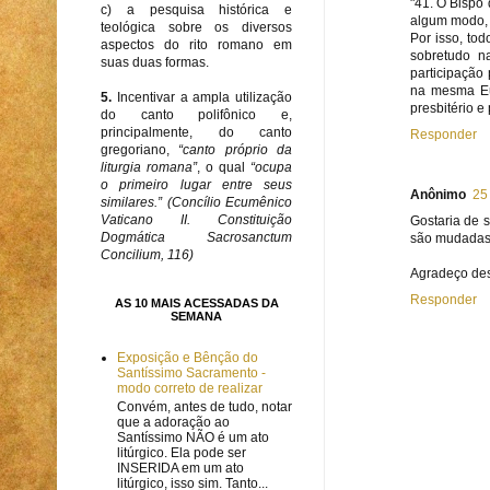
"41. O Bispo
c) a pesquisa histórica e
algum modo, a
teológica sobre os diversos
Por isso, to
aspectos do rito romano em
sobretudo n
suas duas formas.
participação
na mesma Euc
5.
Incentivar a ampla utilização
presbitério e 
do canto polifônico e,
principalmente, do canto
Responder
gregoriano,
“canto próprio da
liturgia romana”
, o qual
“ocupa
o primeiro lugar entre seus
Anônimo
25
similares.” (Concílio Ecumênico
Vaticano II. Constituição
Gostaria de 
Dogmática Sacrosanctum
são mudadas?
Concilium, 116)
Agradeço des
Responder
AS 10 MAIS ACESSADAS DA
SEMANA
Exposição e Bênção do
Santíssimo Sacramento -
modo correto de realizar
Convém, antes de tudo, notar
que a adoração ao
Santíssimo NÃO é um ato
litúrgico. Ela pode ser
INSERIDA em um ato
litúrgico, isso sim. Tanto...