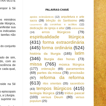
OUTRA VESTE
propor à Sé
PALAVRAS-CHAVE
arquitetura e arte
apoios eclesiásticos
(12)
s ministros
sacra
(39)
bênção do Santíssimo
(46)
e litúrgica,
coroinhas e acólitos
(12)
casamento
(5)
nifestar sua
dedicação de igreja e altar
(18)
entrevistas
os indicadas
erros litúrgicos
(79)
(14)
 tarefas não
espiritualidade litúrgica
(431)
forma extraordinária
 do conjunto
(445)
forma ordinária
(524)
latim
história da liturgia
(165)
dado de sim,
(346)
liturgia das horas
(73)
udo, com as
missa
(765)
música litúrgica
sciência de
(177)
paramentos
e cada qual,
ordenação
(65)
(69)
partes da missa
(78)
procissão
reforma da reforma
(97)
(613)
ritos orientais
(35)
sacerdócio
reside na Sé
tempos litúrgicos
(415)
(43)
s episcopais
teologia litúrgica
(218)
tríduo pascal
, a Liturgia.
(103)
versus Deum
(80)
versus
 suprimir ou
populum
(25)