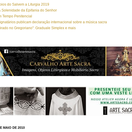
ios do Salvem a Liturgia 2019
 Solenidade da Epifania do Senhor
m Tempo Penitencial
ignatários publicam declaração internacional sobre a música sacra
irado no Gregoriano": Graduale Simplex e mais
E MAIO DE 2010