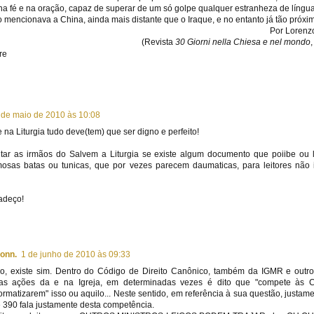
na fé e na oração, capaz de superar de um só golpe qualquer estranheza de língua 
o mencionava a China, ainda mais distante que o Iraque, e no entanto já tão próxi
Por Lorenzo
(Revista
30 Giorni nella Chiesa e nel mondo
 de maio de 2010 às 10:08
a Liturgia tudo deve(tem) que ser digno e perfeito!
tar as irmãos do Salvem a Liturgia se existe algum documento que poiibe ou 
osas batas ou tunicas, que por vezes parecem daumaticas, para leitores não i
adeço!
onn.
1 de junho de 2010 às 09:33
, existe sim. Dentro do Código de Direito Canônico, também da IGMR e outro
as ações da e na Igreja, em determinadas vezes é dito que "compete às C
rmatizarem" isso ou aquilo... Neste sentido, em referência à sua questão, justam
e 390 fala justamente desta competência.