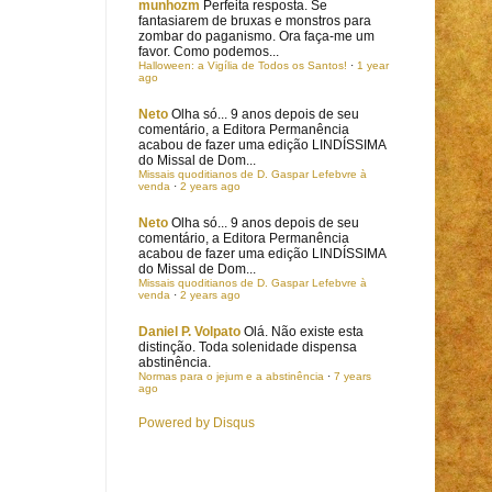
munhozm
Perfeita resposta. Se
fantasiarem de bruxas e monstros para
zombar do paganismo. Ora faça-me um
favor. Como podemos...
Halloween: a Vigília de Todos os Santos!
·
1 year
ago
Neto
Olha só... 9 anos depois de seu
comentário, a Editora Permanência
acabou de fazer uma edição LINDÍSSIMA
do Missal de Dom...
Missais quoditianos de D. Gaspar Lefebvre à
venda
·
2 years ago
Neto
Olha só... 9 anos depois de seu
comentário, a Editora Permanência
acabou de fazer uma edição LINDÍSSIMA
do Missal de Dom...
Missais quoditianos de D. Gaspar Lefebvre à
venda
·
2 years ago
Daniel P. Volpato
Olá. Não existe esta
distinção. Toda solenidade dispensa
abstinência.
Normas para o jejum e a abstinência
·
7 years
ago
Powered by Disqus