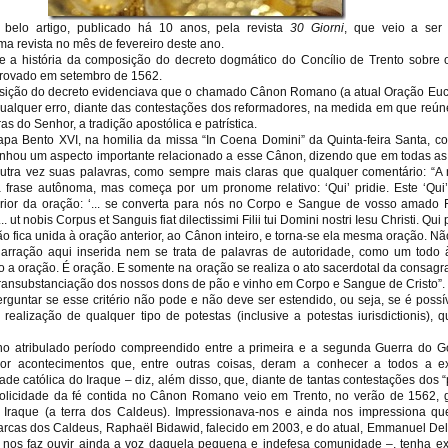
 belo artigo, publicado há 10 anos, pela revista
30 Giorni
, que veio a ser 
 revista no mês de fevereiro deste ano.
a história da composição do decreto dogmático do Concílio de Trento sobre 
aprovado em setembro de 1562.
ição do decreto evidenciava que o chamado Cânon Romano (a atual Oração Eucarí
ualquer erro, diante das contestações dos reformadores, na medida em que reú
as do Senhor, a tradição apostólica e patrística.
pa Bento XVI, na homilia da missa “In Coena Domini” da Quinta-feira Santa, 
hou um aspecto importante relacionado a esse Cânon, dizendo que em todas as
tra vez suas palavras, como sempre mais claras que qualquer comentário: “A
a frase autônoma, mas começa por um pronome relativo: ‘Qui’ pridie. Este ‘Qui’
erior da oração: ‘... se converta para nós no Corpo e Sangue de vosso amado 
. ut nobis Corpus et Sanguis fiat dilectissimi Filii tui Domini nostri Iesu Christi. Qui pr
o fica unida à oração anterior, ao Cânon inteiro, e torna-se ela mesma oração. N
rração aqui inserida nem se trata de palavras de autoridade, como um todo 
a oração. É oração. E somente na oração se realiza o ato sacerdotal da consagr
transubstanciação dos nossos dons de pão e vinho em Corpo e Sangue de Cristo”.
guntar se esse critério não pode e não deve ser estendido, ou seja, se é possí
 realização de qualquer tipo de potestas (inclusive a potestas iurisdictionis), 
o no atribulado período compreendido entre a primeira e a segunda Guerra do G
or acontecimentos que, entre outras coisas, deram a conhecer a todos a ex
de católica do Iraque – diz, além disso, que, diante de tantas contestações dos “
olicidade da fé contida no Cânon Romano veio em Trento, no verão de 1562, 
 Iraque (a terra dos Caldeus). Impressionava-nos e ainda nos impressiona q
arcas dos Caldeus, Raphaël Bidawid, falecido em 2003, e do atual, Emmanuel Del
 nos faz ouvir ainda a voz daquela pequena e indefesa comunidade –, tenha 