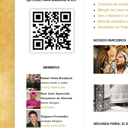
Concurso de presép
Bênção da Casa na
Sim, o Advento é u
Mais de duzentos s
Novidades no "Insp
NOSSOS PARCEIROS
MEMBROS
Rafael Vitola Brodbeck
diretor-chefe e editor
Email
|
Twitter
|
Bio
Dom José Aparecido
Gonçalves de Almeida
direito litúrgico
Email
|
Bio
Taiguara Fernandes
teologia litúrgica
SEGUNDA-FEIRA, 31 D
Email
|
Twitter
|
Bio