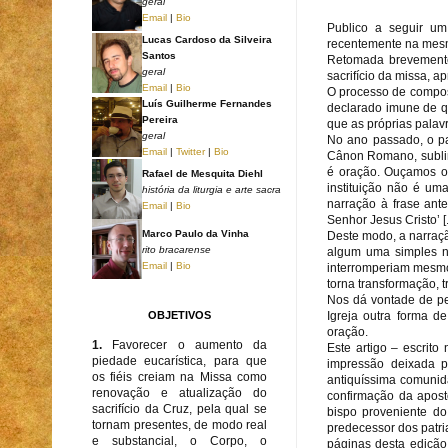
geral
Email
|
Bio
Publico a seguir um
Lucas Cardoso da Silveira
recentemente na mesma
Santos
Retomada brevemente 
geral
sacrifício da missa, 
Email
|
Bio
O processo de compos
Luís Guilherme Fernandes
declarado imune de q
Pereira
que as próprias palavr
geral
No ano passado, o pa
Email
|
Twitter
|
Bio
Cânon Romano, sublin
é oração. Ouçamos ou
Rafael de Mesquita Diehl
instituição não é um
história da liturgia e arte sacra
narração à frase ant
Email
|
Bio
Senhor Jesus Cristo’ [..
Marco Paulo da Vinha
Deste modo, a narraçã
rito bracarense
algum uma simples na
Email
|
Bio
interromperiam mesmo 
torna transformação, 
Nos dá vontade de per
OBJETIVOS
Igreja outra forma de
oração.
1.
Favorecer o aumento da
Este artigo – escrit
piedade eucarística, para que
impressão deixada p
os fiéis creiam na Missa como
antiquíssima comunida
renovação e atualização do
confirmação da apost
sacrifício da Cruz, pela qual se
bispo proveniente do
tornam presentes, de modo real
predecessor dos patri
e substancial, o Corpo, o
páginas desta edição