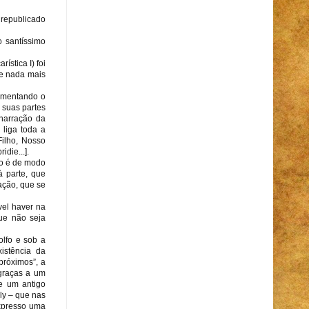
republicado
o santíssimo
stica I) foi
ne nada mais
comentando o
 suas partes
 narração da
 liga toda a
Filho, Nosso
idie...].
ão é de modo
à parte, que
ação, que se
vel haver na
que não seja
olfo e sob a
istência da
próximos”, a
graças a um
ue um antigo
ly – que nas
expresso uma