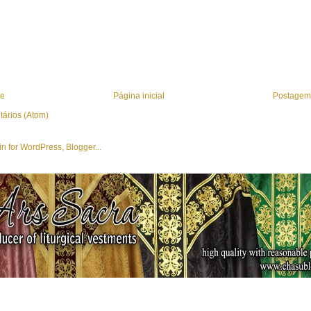
te
Página inicial
Postagem 
tários (Atom)