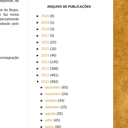
 depende, de
ARQUIVO DE PUBLICAÇÕES
or do Bispo,
se faz numa
►
2020
(6)
specialmente
►
2019
(1)
rodeado pelo
►
2018
(3)
►
2017
(5)
►
2016
(20)
►
2015
(16)
►
2014
(46)
 consagração
►
2013
(145)
►
2012
(388)
►
2011
(481)
▼
2010
(482)
►
dezembro
(65)
►
novembro
(34)
►
outubro
(34)
►
setembro
(25)
►
agosto
(35)
►
julho
(45)
►
junho
(40)