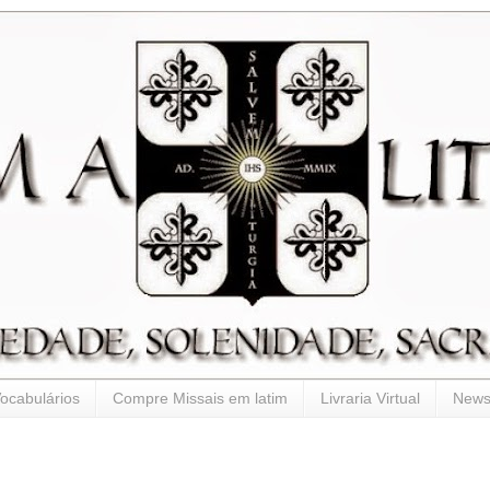
ocabulários
Compre Missais em latim
Livraria Virtual
Newsl