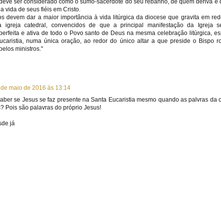
 deve ser considerado como o sumo-sacerdote do seu rebanho, de quem deriva e
 vida de seus fiéis em Cristo.
dos devem dar a maior importância à vida litúrgica da diocese que gravita em red
a igreja catedral, convencidos de que a principal manifestação da Igreja 
 perfeita e ativa de todo o Povo santo de Deus na mesma celebração litúrgica, e
aristia, numa única oração, ao redor do único altar a que preside o Bispo 
pelos ministros."
 de maio de 2016 às 13:14
saber se Jesus se faz presente na Santa Eucaristia mesmo quando as palvras da
 Pois são palavras do próprio Jesus!
de já