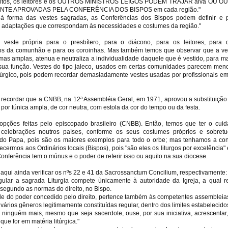
ólitos, os leitores e os OUTROS MINISTROS LEIGOS PODEM TRAJAR alva OU 
NTE APROVADAS PELA CONFERÊNCIA DOS BISPOS em cada região."
 à forma das vestes sagradas, as Conferências dos Bispos podem definir e 
s adaptações que correspondam às necessidades e costumes da região."
 veste própria para o presbítero, para o diácono, para os leitores, para o
ios da comunhão e para os coroinhas. Mas também temos que observar que a vest
mas amplas, atenua e neutraliza a individualidade daquele que é vestido, para ma
sua função. Vestes do tipo jaleco, usados em certas comunidades parecem men
itúrgico, pois podem recordar demasiadamente vestes usadas por profissionais em
recordar que a CNBB, na 12ª Assembléia Geral, em 1971, aprovou a substituição
 por túnica ampla, de cor neutra, com estola da cor do tempo ou da festa.
opções feitas pelo episcopado brasileiro (CNBB). Então, temos que ter o cui
 celebrações noutros países, conforme os seus costumes próprios e sobret
do Papa, pois são os maiores exemplos para todo o orbe; mas tenhamos a con
ermos aos Ordinários locais (Bispos), pois "são eles os liturgos por excelência" 
onferência tem o múnus e o poder de referir isso ou aquilo na sua diocese.
aqui ainda verificar os nºs 22 e 41 da Sacrossanctum Concilium, respectivamente:
gular a sagrada Liturgia compete ùnicamente à autoridade da Igreja, a qual 
 segundo as normas do direito, no Bispo.
ude do poder concedido pelo direito, pertence também às competentes assembleia
de vários gêneros legitimamente constituídas regular, dentro dos limites estabelecidos
, ninguém mais, mesmo que seja sacerdote, ouse, por sua iniciativa, acrescentar,
que for em matéria litúrgica."