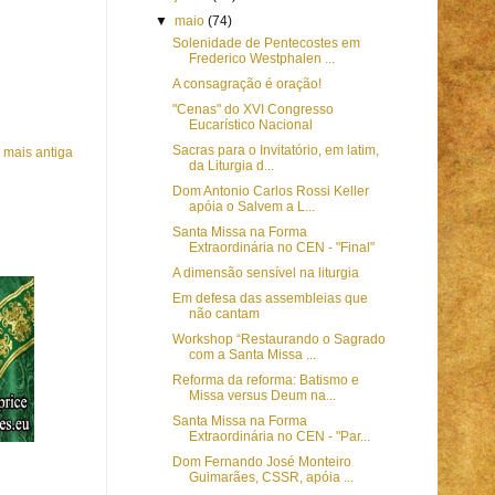
▼
maio
(74)
Solenidade de Pentecostes em
Frederico Westphalen ...
A consagração é oração!
"Cenas" do XVI Congresso
Eucarístico Nacional
Sacras para o Invitatório, em latim,
mais antiga
da Liturgia d...
Dom Antonio Carlos Rossi Keller
apóia o Salvem a L...
Santa Missa na Forma
Extraordinária no CEN - "Final"
A dimensão sensível na liturgia
Em defesa das assembleias que
não cantam
Workshop “Restaurando o Sagrado
com a Santa Missa ...
Reforma da reforma: Batismo e
Missa versus Deum na...
Santa Missa na Forma
Extraordinária no CEN - "Par...
Dom Fernando José Monteiro
Guimarães, CSSR, apóia ...