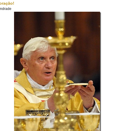
oração!
Andrade