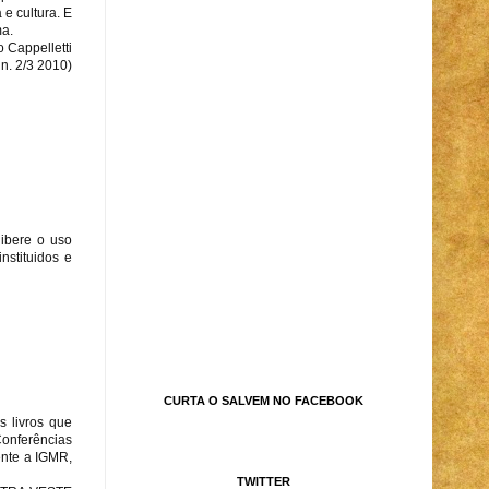
e cultura. E
ma.
 Cappelletti
, n. 2/3 2010)
libere o uso
nstituidos e
CURTA O SALVEM NO FACEBOOK
s livros que
onferências
ente a IGMR,
TWITTER