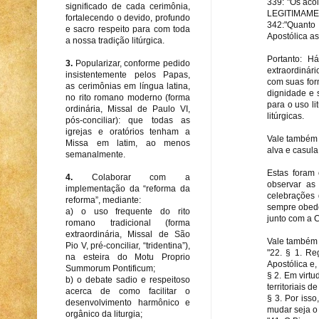
339: "Os ac
significado de cada cerimônia,
LEGITIMAME
fortalecendo o devido, profundo
342:"Quanto
e sacro respeito para com toda
Apostólica a
a nossa tradição litúrgica.
Portanto: Há
3.
Popularizar, conforme pedido
extraordinár
insistentemente pelos Papas,
com suas for
as cerimônias em língua latina,
dignidade e 
no rito romano moderno (forma
para o uso l
ordinária, Missal de Paulo VI,
litúrgicas.
pós-conciliar): que todas as
igrejas e oratórios tenham a
Vale também 
Missa em latim, ao menos
alva e casula
semanalmente.
Estas foram 
4.
Colaborar com a
observar as
implementação da “reforma da
celebrações 
reforma”, mediante:
sempre obedec
a) o uso frequente do rito
junto com a C
romano tradicional (forma
extraordinária, Missal de São
Vale também 
Pio V, pré-conciliar, “tridentina”),
"22. § 1. Re
na esteira do Motu Proprio
Apostólica e,
Summorum Pontificum;
§ 2. Em virt
b) o debate sadio e respeitoso
territoriais 
acerca de como facilitar o
§ 3. Por isso
desenvolvimento harmônico e
mudar seja o 
orgânico da liturgia;