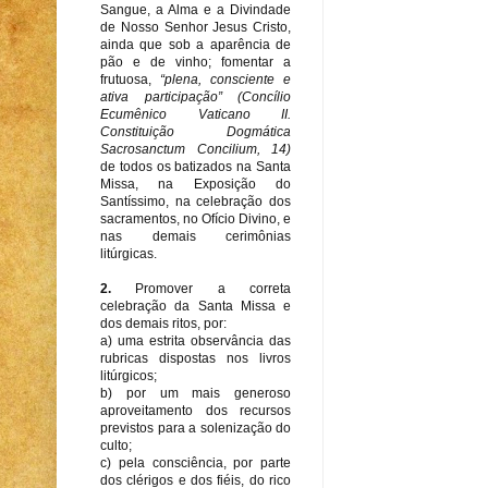
Sangue, a Alma e a Divindade
de Nosso Senhor Jesus Cristo,
ainda que sob a aparência de
pão e de vinho; fomentar a
frutuosa,
“plena, consciente e
ativa participação” (Concílio
Ecumênico Vaticano II.
Constituição Dogmática
Sacrosanctum Concilium, 14)
de todos os batizados na Santa
Missa, na Exposição do
Santíssimo, na celebração dos
sacramentos, no Ofício Divino, e
nas demais cerimônias
litúrgicas.
2.
Promover a correta
celebração da Santa Missa e
dos demais ritos, por:
a) uma estrita observância das
rubricas dispostas nos livros
litúrgicos;
b) por um mais generoso
aproveitamento dos recursos
previstos para a solenização do
culto;
c) pela consciência, por parte
dos clérigos e dos fiéis, do rico