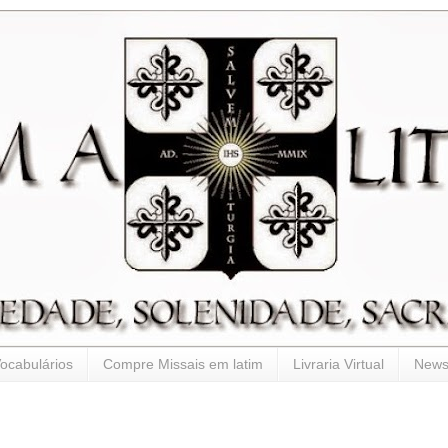
ocabulários
Compre Missais em latim
Livraria Virtual
Newsl