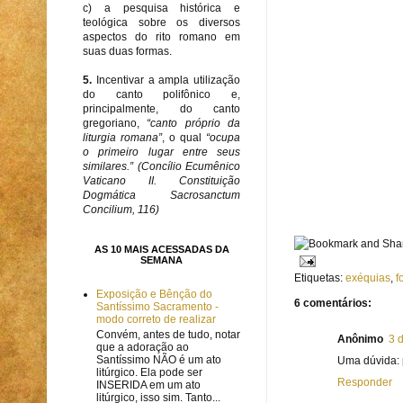
c) a pesquisa histórica e
teológica sobre os diversos
aspectos do rito romano em
suas duas formas.
5.
Incentivar a ampla utilização
do canto polifônico e,
principalmente, do canto
gregoriano,
“canto próprio da
liturgia romana”
, o qual
“ocupa
o primeiro lugar entre seus
similares.” (Concílio Ecumênico
Vaticano II. Constituição
Dogmática Sacrosanctum
Concilium, 116)
AS 10 MAIS ACESSADAS DA
SEMANA
Etiquetas:
exéquias
,
f
Exposição e Bênção do
6 comentários:
Santíssimo Sacramento -
modo correto de realizar
Convém, antes de tudo, notar
Anônimo
3 
que a adoração ao
Santíssimo NÃO é um ato
Uma dúvida: 
litúrgico. Ela pode ser
Responder
INSERIDA em um ato
litúrgico, isso sim. Tanto...