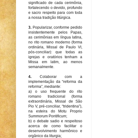
significado de cada cerimônia,
fortalecendo o devido, profundo
e sacro respeito para com toda
a nossa tradição litúrgica.
3.
Popularizar, conforme pedido
insistentemente pelos Papas,
as cerimônias em língua latina,
no rito romano moderno (forma
ordinária, Missal de Paulo VI,
pós-conciliar): que todas as
igrejas e oratórios tenham a
Missa em latim, ao menos
semanalmente.
4.
Colaborar com a
implementação da “reforma da
reforma”, mediante:
a) o uso frequente do rito
romano tradicional (forma
extraordinária, Missal de São
Pio V, pré-conciliar, “tridentina”),
na esteira do Motu Proprio
Summorum Pontificum;
b) o debate sadio e respeitoso
acerca de como facilitar o
desenvolvimento harmônico e
orgânico da liturgia;