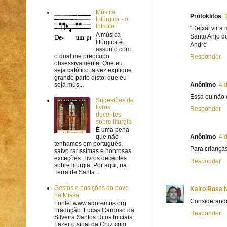
Música
Protoklitos
Litúrgica - o
Introito
"Deixai vir a
A música
Santo Anjo d
litúrgica é
André
assunto com
o qual me preocupo
Responder
obsessivamente. Que eu
seja católico talvez explique
grande parte disto; que eu
seja mús...
Anônimo
4 
Essa eu não 
Sugestões de
livros
Responder
decentes
sobre liturgia
É uma pena
Anônimo
4 
que não
tenhamos em português,
Para criança
salvo raríssimas e honrosas
exceções , livros decentes
Responder
sobre liturgia. Por aqui, na
Terra de Santa...
Gestos e posições do povo
Kairo Rosa N
na Missa
Considerando
Fonte: www.adoremus.org
Tradução: Lucas Cardoso da
Responder
Silveira Santos Ritos Iniciais
Fazer o sinal da Cruz com