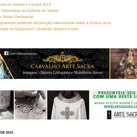
ios do Salvem a Liturgia 2019
 Solenidade da Epifania do Senhor
m Tempo Penitencial
ignatários publicam declaração internacional sobre a música sacra
irado no Gregoriano": Graduale Simplex e mais
DE 2010