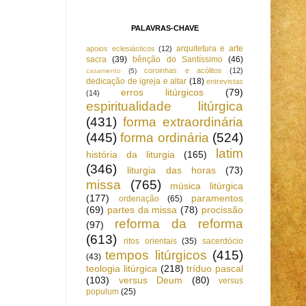
PALAVRAS-CHAVE
arquitetura e arte
apoios eclesiásticos
(12)
sacra
(39)
bênção do Santíssimo
(46)
coroinhas e acólitos
(12)
casamento
(5)
dedicação de igreja e altar
(18)
entrevistas
erros litúrgicos
(79)
(14)
espiritualidade litúrgica
(431)
forma extraordinária
(445)
forma ordinária
(524)
latim
história da liturgia
(165)
(346)
liturgia das horas
(73)
missa
(765)
música litúrgica
(177)
paramentos
ordenação
(65)
(69)
partes da missa
(78)
procissão
reforma da reforma
(97)
(613)
ritos orientais
(35)
sacerdócio
tempos litúrgicos
(415)
(43)
teologia litúrgica
(218)
tríduo pascal
(103)
versus Deum
(80)
versus
populum
(25)