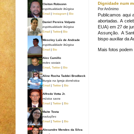
Dignidade num m
Cleiton Robsonn
Por
Anônimo
espiritualidade litúrgica
Email
|
Instagram
|
Bio
Publicamos aqui 
abortadas. A cel
Daniel Pereira Volpato
EUA) em 27 de jun
espiritualidade litúrgica
Email
|
Twitter
|
Bio
Assunção. A
Sant
bispo auxiliar da A
Wescley Luís de Andrade
espiritualidade litúrgica
Mais fotos podem s
Email
|
Bio
Alex Camillo
redes sociais
Email
,
Twitter
|
Bio
Aline Rocha Taddei Brodbeck
liturgia na Igreja doméstica
Email
|
Twitter
|
Bio
Alfredo Votta Jr.
música sacra
Email
|
Twitter
|
Bio
Maite Tosta
traduções
Email
|
Twitter
|
Bio
Alexandre Mendes da Silva