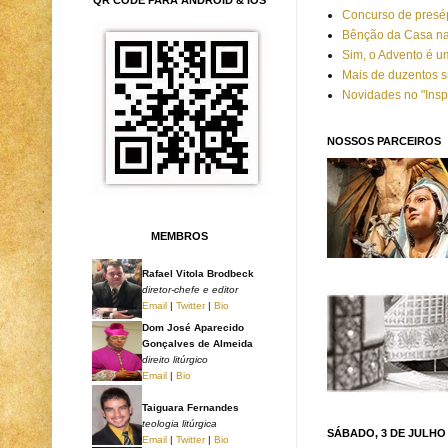
Concurso de presép
Bênção da Casa na
Sim, o Advento é u
Mais de duzentos s
Novidades no "Insp
NOSSOS PARCEIROS
MEMBROS
Rafael Vitola Brodbeck
diretor-chefe e editor
Email
|
Twitter
|
Bio
Dom José Aparecido
Gonçalves de Almeida
direito litúrgico
Email
|
Bio
Taiguara Fernandes
teologia litúrgica
SÁBADO, 3 DE JULHO 
Email
|
Twitter
|
Bio