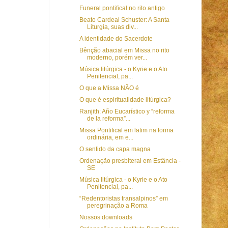
Funeral pontifical no rito antigo
Beato Cardeal Schuster: A Santa
Liturgia, suas div...
A identidade do Sacerdote
Bênção abacial em Missa no rito
moderno, porém ver...
Música litúrgica - o Kyrie e o Ato
Penitencial, pa...
O que a Missa NÃO é
O que é espiritualidade litúrgica?
Ranjith: Año Eucarístico y “reforma
de la reforma”...
Missa Pontifical em latim na forma
ordinária, em e...
O sentido da capa magna
Ordenação presbiteral em Estância -
SE
Música litúrgica - o Kyrie e o Ato
Penitencial, pa...
“Redentoristas transalpinos” em
peregrinação a Roma
Nossos downloads