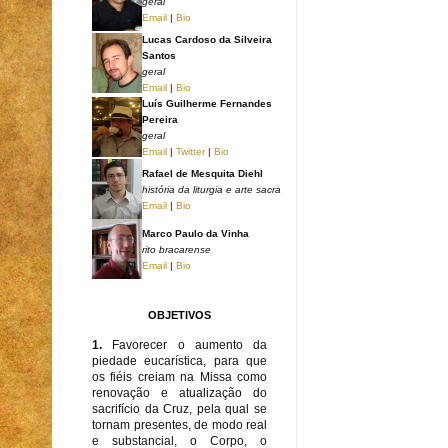
geral
Email
|
Bio
Lucas Cardoso da Silveira
Santos
geral
Email
|
Bio
Luís Guilherme Fernandes
Pereira
geral
Email
|
Twitter
|
Bio
Rafael de Mesquita Diehl
história da liturgia e arte sacra
Email
|
Bio
Marco Paulo da Vinha
rito bracarense
Email
|
Bio
OBJETIVOS
1.
Favorecer o aumento da
piedade eucarística, para que
os fiéis creiam na Missa como
renovação e atualização do
sacrifício da Cruz, pela qual se
tornam presentes, de modo real
e substancial, o Corpo, o