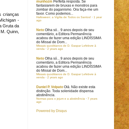
munhozm
Perfeita resposta. Se
fantasiarem de bruxas e monstros para
zombar do paganismo. Ora faça-me um
favor. Como podemos...
s crianças
Halloween: a Vigília de Todos os Santos!
·
1 year
Michigan -
ago
a Gruta da
Neto
Olha só... 9 anos depois de seu
 M. Quinn,
comentário, a Editora Permanência
acabou de fazer uma edição LINDÍSSIMA
do Missal de Dom...
Missais quoditianos de D. Gaspar Lefebvre à
venda
·
2 years ago
Neto
Olha só... 9 anos depois de seu
comentário, a Editora Permanência
acabou de fazer uma edição LINDÍSSIMA
do Missal de Dom...
Missais quoditianos de D. Gaspar Lefebvre à
venda
·
2 years ago
Daniel P. Volpato
Olá. Não existe esta
distinção. Toda solenidade dispensa
abstinência.
Normas para o jejum e a abstinência
·
7 years
ago
Powered by Disqus